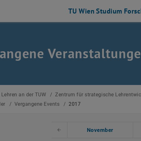
TU Wien
Studium
Fors
angene Veranstaltung
Lehren an der TUW
/
Zentrum für strategische Lehrentwi
der
/
Vergangene Events
/
2017
 auswählen
November
Voriger Monat