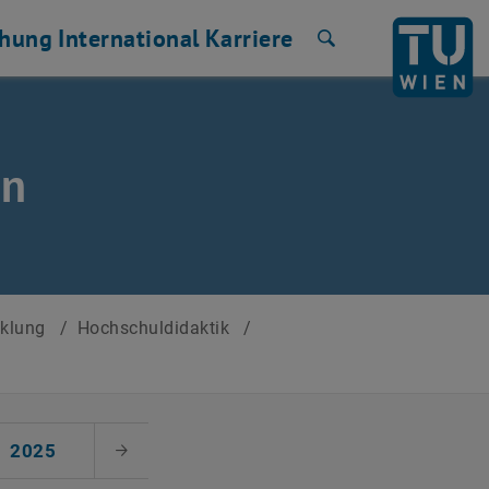
chung
International
Karriere
Suche
en
cklung
/
Hochschuldidaktik
/
2025
Nächster Monat