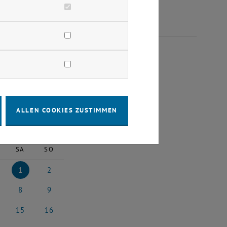
EMBER 2025
ALLEN COOKIES ZUSTIMMEN
2025
Nächster Monat
SA
SO
1
2
25
ober 2025
1 November 2025
2 November 2025
8
9
025
ember 2025
8 November 2025
9 November 2025
15
16
2025
vember 2025
15 November 2025
16 November 2025