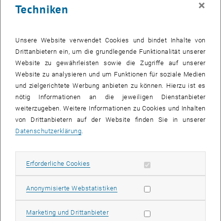
×
Techniken
24 November 2025
25 November 2025
26 November 2025
27 November 2025
28 November 2025
29 November 2025
30 November 2025
Zurück zu vergangene Veranstaltungen
Unsere Website verwendet Cookies und bindet Inhalte von
Drittanbietern ein, um die grundlegende Funktionalität unserer
Website zu gewährleisten sowie die Zugriffe auf unserer
Informationen
Website zu analysieren und um Funktionen für soziale Medien
Hier finden Sie eine Übersicht der bereits stattgefundenen
und zielgerichtete Werbung anbieten zu können. Hierzu ist es
Veranstaltungen des Fachbereichs "Hochschuldidaktik -
nötig Informationen an die jeweiligen Dienstanbieter
focus:lehre".
weiterzugeben. Weitere Informationen zu Cookies und Inhalten
VERANSTALTUNGEN AM 06. NOVEMBER 2025
von Drittanbietern auf der Website finden Sie in unserer
Datenschutzerklärung
.
Es gibt keine Veranstaltungen in der aktuellen Ansicht.
Erforderliche Cookies zulassen
Erforderliche Cookies
Datum auswählen
November
2025
Voriger Monat
Nächs
Statistik Cookies zulassen
Anonymisierte Webstatistiken
MO
DI
MI
DO
FR
SA
SO
Marketing Cookies zulassen
Marketing und Drittanbieter