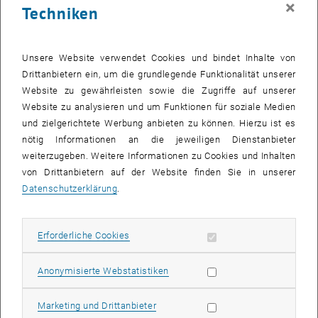
×
Techniken
24 November 2025
25 November 2025
26 November 2025
27 November 2025
28 November 2025
29 November 2025
30 November 2025
Zurück zu vergangene Veranstaltungen
Unsere Website verwendet Cookies und bindet Inhalte von
Drittanbietern ein, um die grundlegende Funktionalität unserer
Website zu gewährleisten sowie die Zugriffe auf unserer
Informationen
Website zu analysieren und um Funktionen für soziale Medien
Hier finden Sie eine Übersicht der bereits stattgefundenen
und zielgerichtete Werbung anbieten zu können. Hierzu ist es
Veranstaltungen des Fachbereichs "Hochschuldidaktik -
nötig Informationen an die jeweiligen Dienstanbieter
focus:lehre".
weiterzugeben. Weitere Informationen zu Cookies und Inhalten
VERANSTALTUNGEN AM 14. NOVEMBER 2025
von Drittanbietern auf der Website finden Sie in unserer
Datenschutzerklärung
.
Es gibt keine Veranstaltungen in der aktuellen Ansicht.
Erforderliche Cookies zulassen
Erforderliche Cookies
Datum auswählen
November
2025
Voriger Monat
Nächs
Statistik Cookies zulassen
Anonymisierte Webstatistiken
MO
DI
MI
DO
FR
SA
SO
Marketing Cookies zulassen
Marketing und Drittanbieter