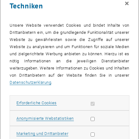
×
Techniken
24 November 2025
25 November 2025
26 November 2025
27 November 2025
28 November 2025
29 November 2025
30 November 2025
Zurück zu vergangene Veranstaltungen
Unsere Website verwendet Cookies und bindet Inhalte von
Drittanbietern ein, um die grundlegende Funktionalität unserer
Website zu gewährleisten sowie die Zugriffe auf unserer
Informationen
Website zu analysieren und um Funktionen für soziale Medien
Hier finden Sie eine Übersicht der bereits stattgefundenen
und zielgerichtete Werbung anbieten zu können. Hierzu ist es
Veranstaltungen des Fachbereichs "Hochschuldidaktik -
nötig Informationen an die jeweiligen Dienstanbieter
focus:lehre".
weiterzugeben. Weitere Informationen zu Cookies und Inhalten
VERANSTALTUNGEN AM 25. NOVEMBER 2025
von Drittanbietern auf der Website finden Sie in unserer
Datenschutzerklärung
.
Es gibt keine Veranstaltungen in der aktuellen Ansicht.
Erforderliche Cookies zulassen
Erforderliche Cookies
Datum auswählen
November
2025
Voriger Monat
Nächs
Statistik Cookies zulassen
Anonymisierte Webstatistiken
MO
DI
MI
DO
FR
SA
SO
Marketing Cookies zulassen
Marketing und Drittanbieter