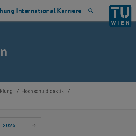
chung
International
Karriere
Suche
en
cklung
/
Hochschuldidaktik
/
2025
Nächster Monat