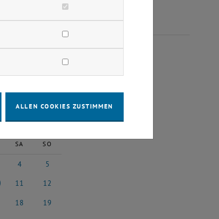
OBER 2025
ALLEN COOKIES ZUSTIMMEN
2025
Nächster Monat
SA
SO
4
5
5
ber 2025
4 Oktober 2025
5 Oktober 2025
11
12
5
ober 2025
11 Oktober 2025
12 Oktober 2025
18
19
25
ober 2025
18 Oktober 2025
19 Oktober 2025