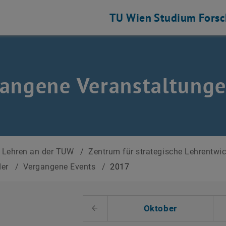
TU Wien
Studium
Fors
angene Veranstaltung
Lehren an der TUW
/
Zentrum für strategische Lehrentwi
der
/
Vergangene Events
/
2017
 auswählen
Oktober
Voriger Monat