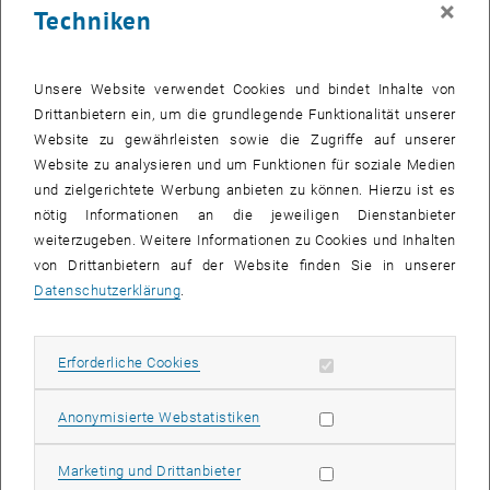
×
Techniken
27 Oktober 2025
28 Oktober 2025
29 Oktober 2025
30 Oktober 2025
31 Oktober 2025
1 November 2025
2 November 2025
Zurück zu vergangene Veranstaltungen
Unsere Website verwendet Cookies und bindet Inhalte von
Drittanbietern ein, um die grundlegende Funktionalität unserer
Website zu gewährleisten sowie die Zugriffe auf unserer
Informationen
Website zu analysieren und um Funktionen für soziale Medien
Hier finden Sie eine Übersicht der bereits stattgefundenen
und zielgerichtete Werbung anbieten zu können. Hierzu ist es
Veranstaltungen des Fachbereichs "Hochschuldidaktik -
nötig Informationen an die jeweiligen Dienstanbieter
focus:lehre".
weiterzugeben. Weitere Informationen zu Cookies und Inhalten
VERANSTALTUNGEN AM 06. OKTOBER 2025
von Drittanbietern auf der Website finden Sie in unserer
Datenschutzerklärung
.
Es gibt keine Veranstaltungen in der aktuellen Ansicht.
Erforderliche Cookies zulassen
Erforderliche Cookies
Datum auswählen
Oktober
2025
Voriger Monat
Nächs
Statistik Cookies zulassen
Anonymisierte Webstatistiken
MO
DI
MI
DO
FR
SA
SO
Marketing Cookies zulassen
Marketing und Drittanbieter