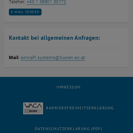
Martin Berens anrufen
Telefon:
+43 1 58801 30772
E-MAIL AN MARTIN BERENS SENDEN
E-MAIL SENDEN
Kontakt bei allgemeinen Anfragen:
Mail:
aircraft.systems
@
tuwien.ac.at
IMPRESSUM
BARRIEREFREIHEITSERKLÄRUNG
DATENSCHUTZERKLÄRUNG (PDF)