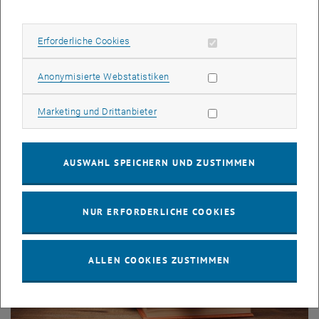
Erforderliche Cookies zulassen
Erforderliche Cookies
Subseiten von Forschung
Subseiten von Masterstu
Subseiten von Labor auf
© AdobeStock
Kooperation
Statistik Cookies zulassen
Anonymisierte Webstatistiken
Marketing Cookies zulassen
Marketing und Drittanbieter
AUSWAHL SPEICHERN UND ZUSTIMMEN
NUR ERFORDERLICHE COOKIES
ALLEN COOKIES ZUSTIMMEN