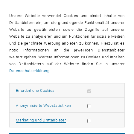
Die Bibliothek des Instituts für Stadt- und Regionalforschung
umfasst etwa 7.000 Buchtitel. Dieser Bestand gliedert sich in etwa
Unsere Website verwendet Cookies und bindet Inhalte von
zwei Drittel deutsch- und ein Drittel englischsprachige Literatur.
Drittanbietern ein, um die grundlegende Funktionalität unserer
Inhaltlicher Schwerpunkt ist ein Basisbestand an
Website zu gewährleisten sowie die Zugriffe auf unserer
regionalwissenschaftlicher Grundlagenliteratur mit tieferer
Website zu analysieren und um Funktionen für soziale Medien
Spezialisierung in den Forschungsbereichen Smart Cities,
und zielgerichtete Werbung anbieten zu können. Hierzu ist es
Regionalentwicklung, Standorttheorie, Theorie der Infrastruktur,
nötig Informationen an die jeweiligen Dienstanbieter
Stadtentwicklung, Migration, Datenerzeugung und -aufbereitung,
weiterzugeben. Weitere Informationen zu Cookies und Inhalten
Regionalstatistik, Mobilität, Geographie, quantitative Methoden der
von Drittanbietern auf der Website finden Sie in unserer
Regionalforschung, soziale Ungleichheit und Segregation und
Datenschutzerklärung
.
Nachhaltigkeit in der Stadt- und Regionalentwicklung. Alle in der
Bibliothek verfügbaren Bücher sind entlehnbar, sofern sie nicht
gerade innerhalb des Forschungsbereichs benötigt werden.
Erforderliche Cookies zulassen
Erforderliche Cookies
Bei Interesse an einem Werk bitten wir um Kontaktaufnahme per E-
Statistik Cookies zulassen
Anonymisierte Webstatistiken
Mail:
Clemens Beyer
Marketing Cookies zulassen
Marketing und Drittanbieter
Bibliothekszeiten
Dienstag 9:00 bis 12:00 Uhr