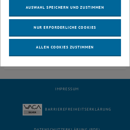
Freitag 9:00 bis 12:00 Uhr
AUSWAHL SPEICHERN UND ZUSTIMMEN
NUR ERFORDERLICHE COOKIES
Weiterführende Links
ALLEN COOKIES ZUSTIMMEN
Online-Katalog der Universitätsbibliothek
Anleitung zum Ausleihen
IMPRESSUM
BARRIEREFREIHEITSERKLÄRUNG
DATENSCHUTZERKLÄRUNG (PDF)