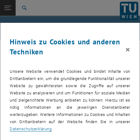
Studium
Seitennavigation öffnen
EN
TU Login
Forschung
Suche
International
Quicklinks
Personenprofil
Quicklinks-Menü umschalten
Karriere
Hinweis zu Cookies und anderen
Zur 1. Menü Ebene
E280-04-Forschungsbereich Örtliche Raumplanung
×
IFOER
Techniken
Zurück zur letzten Ebene:
Team
Zurück: Subseiten von Team auflisten
Peter Bleier
Peter Bleier
Unsere Website verwendet Cookies und bindet Inhalte von
Drittanbietern ein, um die grundlegende Funktionalität unserer
Nach dem Besuch eines humanistischen Gymnasiums in Graz
Website zu gewährleisten sowie die Zugriffe auf unserer
Studium der Architektur mit Schwerpunkt Städtebau an der TH Graz,
Website zu analysieren und um Funktionen für soziale Medien
graduiert 1972, anschließend Tätigkeit bei Planungsbüros in
und zielgerichtete Werbung anbieten zu können. Hierzu ist es
Wiesbaden und Frankfurt/Main. 1974 Besetzung der ersten
nötig Informationen an die jeweiligen Dienstanbieter
Assistentenstelle am neu gegründeten Institut für Örtliche
weiterzugeben. Weitere Informationen zu Cookies und Inhalten
Raumplanung an der TU Wien bei Prof. Friedrich Moser, 1981
von Drittanbietern auf der Website finden Sie in unserer
Ablegung der Ziviltechniker-Prüfung und eigenes Planungsbüro, seit
Datenschutzerklärung
.
2005 im Unruhe-Stand mit laufender Lehr- und Planungstätigkeit.