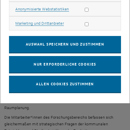
Statistik Cookies zulassen
Anonymisierte Webstatistiken
Marketing Cookies zulassen
Marketing und Drittanbieter
Bibliothek
AUSWAHL SPEICHERN UND ZUSTIMMEN
NUR ERFORDERLICHE COOKIES
Unsere Haltung
Praxis, Lehre und Forschung als Einheit zu begreifen und
ALLEN COOKIES ZUSTIMMEN
miteinander zu verknüpfen ist das Leitziel des 1974 als Institut
begründeten Forschungsbereichs Örtliche Raumplanung (ifoer), seit
2004 integraler Bestandteil des heutigen Institutes für
Raumplanung.
Die Mitarbeiter*innen des Forschungsbereichs befassen sich
gleichermaßen mit strategischen Fragen der kommunalen