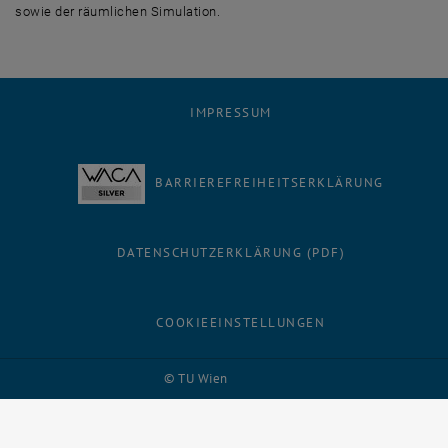
sowie der räumlichen Simulation.
IMPRESSUM
BARRIEREFREIHEITSERKLÄRUNG
DATENSCHUTZERKLÄRUNG (PDF)
COOKIEEINSTELLUNGEN
Facebook
LinkedIn
YouTube
Instagram
Bluesky
© TU Wien
# 29736