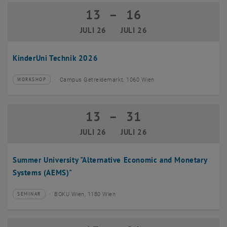
13
–
16
13 Juli 2026 bis 16 Juli 2026
JULI 26
JULI 26
KinderUni Technik 2026
Campus Getreidemarkt, 1060 Wien
WORKSHOP
Veranstaltungstyp:
Veranstaltungsort:
13
–
31
13 Juli 2026 bis 31 Juli 2026
JULI 26
JULI 26
Summer University "Alternative Economic and Monetary
Systems (AEMS)"
BOKU Wien, 1180 Wien
SEMINAR
Veranstaltungstyp:
Veranstaltungsort: