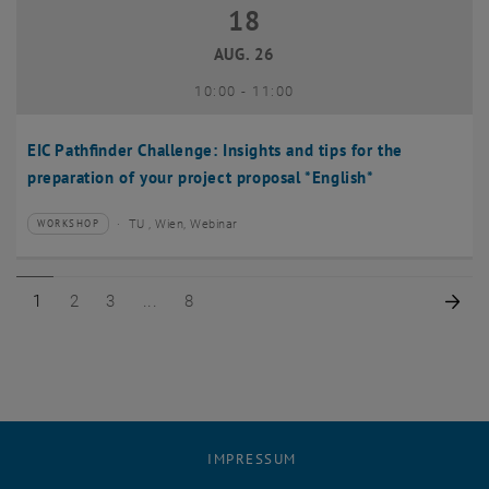
18
18 August 2026
AUG. 26
bis
10:00
-
11:00
EIC Pathfinder Challenge: Insights and tips for the
preparation of your project proposal *English*
TU , Wien, Webinar
WORKSHOP
Veranstaltungstyp:
Veranstaltungsort:
Seite 1 von 8
Seite 2 von 8
Seite 3 von 8
Seite 8 von 8
Näc
1
2
3
8
IMPRESSUM