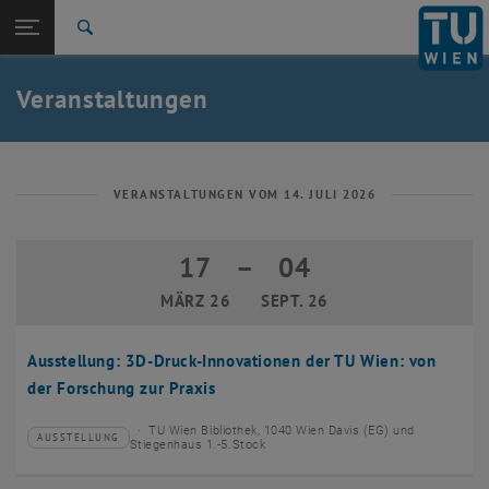
Studium
Seitennavigation öffnen
EN
TU Login
Forschung
Suche
Event eintragen
Eventmanagement
International
Quicklinks
Veranstaltungen
Quicklinks-Menü umschalten
Karriere
Zur 1. Menü Ebene
TU Wien
Zurück zur letzten Ebene:
Aktuelles
Zurück: Subseiten von Aktuelles auflisten
VERANSTALTUNGEN VOM 14. JULI 2026
Veranstaltungskalender
Event eintragen
17
–
04
17 März 2026 bis 04 September 2026
Eventmanagement
MÄRZ 26
SEPT. 26
Ausstellung: 3D-Druck-Innovationen der TU Wien: von
der Forschung zur Praxis
TU Wien Bibliothek, 1040 Wien Davis (EG) und
AUSSTELLUNG
Veranstaltungstyp:
Veranstaltungsort:
Stiegenhaus 1.-5.Stock