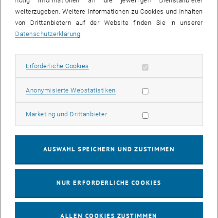
nötig Informationen an die jeweiligen Dienstanbieter
weiterzugeben. Weitere Informationen zu Cookies und Inhalten
bis
16:00
-
17:00
von Drittanbietern auf der Website finden Sie in unserer
Datenschutzerklärung
.
EMBA Online Info Session mit Dekan Prof. Dr. Wolfgang
Güttel
Erforderliche Cookies zulassen
Erforderliche Cookies
Online, via Zoom
INFORMATIONSVERANSTALTUNG
Veranstaltungstyp:
Veranstaltungsort:
Statistik Cookies zulassen
Anonymisierte Webstatistiken
03
03 August 2026
Marketing Cookies zulassen
Marketing und Drittanbieter
AUG. 26
bis
13:00
-
13:30
AUSWAHL SPEICHERN UND ZUSTIMMEN
Info Session Learning Journey Turin
NUR ERFORDERLICHE COOKIES
Online, Via Zoom
INFORMATIONSVERANSTALTUNG
Veranstaltungstyp:
Veranstaltungsort:
ALLEN COOKIES ZUSTIMMEN