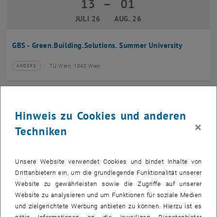
13
–
01
13 Juli 2026 bis 01 August 2026
JULI 26
AUG. 26
GBS - Green.Building.Solutions. Summer University
TU Wien, 1040 Wien
ANDERE
Veranstaltungstyp:
Veranstaltungsort:
20
–
24
20 Juli 2026 bis 24 Juli 2026
Hinweis zu Cookies und anderen
JULI 26
JULI 26
×
Techniken
CMAM 2026
Unsere Website verwendet Cookies und bindet Inhalte von
TU Wien, 1040 Wien
KONFERENZ
Veranstaltungstyp:
Veranstaltungsort:
Drittanbietern ein, um die grundlegende Funktionalität unserer
Website zu gewährleisten sowie die Zugriffe auf unserer
28
Website zu analysieren und um Funktionen für soziale Medien
28 Juli 2026
und zielgerichtete Werbung anbieten zu können. Hierzu ist es
JULI 26