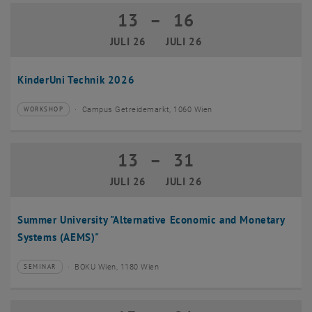
13
–
16
13 Juli 2026 bis 16 Juli 2026
JULI 26
JULI 26
KinderUni Technik 2026
Campus Getreidemarkt, 1060 Wien
WORKSHOP
Veranstaltungstyp:
Veranstaltungsort:
13
–
31
13 Juli 2026 bis 31 Juli 2026
JULI 26
JULI 26
Summer University "Alternative Economic and Monetary
Systems (AEMS)"
BOKU Wien, 1180 Wien
SEMINAR
Veranstaltungstyp:
Veranstaltungsort: