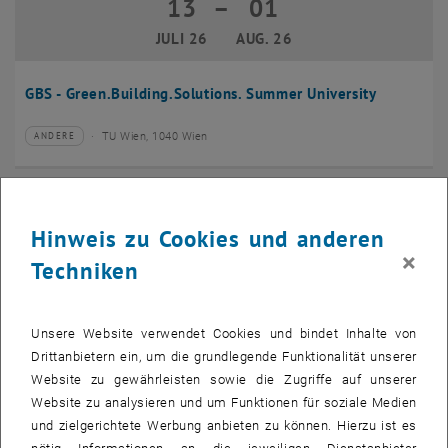
13
–
01
13 Juli 2026 bis 01 August 2026
JULI 26
AUG. 26
GBS - Green.Building.Solutions. Summer University
TU Wien, 1040 Wien
ANDERE
Veranstaltungstyp:
Veranstaltungsort:
20
–
24
20 Juli 2026 bis 24 Juli 2026
Hinweis zu Cookies und anderen
JULI 26
JULI 26
×
Techniken
CMAM 2026
Unsere Website verwendet Cookies und bindet Inhalte von
TU Wien, 1040 Wien
KONFERENZ
Veranstaltungstyp:
Veranstaltungsort:
Drittanbietern ein, um die grundlegende Funktionalität unserer
Website zu gewährleisten sowie die Zugriffe auf unserer
28
Website zu analysieren und um Funktionen für soziale Medien
28 Juli 2026
und zielgerichtete Werbung anbieten zu können. Hierzu ist es
JULI 26