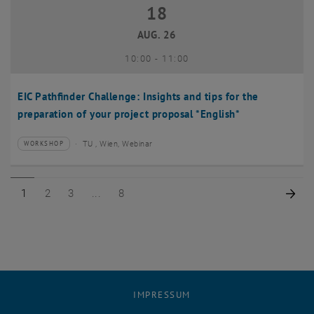
18
18 August 2026
AUG. 26
bis
10:00
-
11:00
EIC Pathfinder Challenge: Insights and tips for the
preparation of your project proposal *English*
TU , Wien, Webinar
WORKSHOP
Veranstaltungstyp:
Veranstaltungsort:
Seite 1 von 8
Seite 2 von 8
Seite 3 von 8
Seite 8 von 8
Näc
1
2
3
8
IMPRESSUM