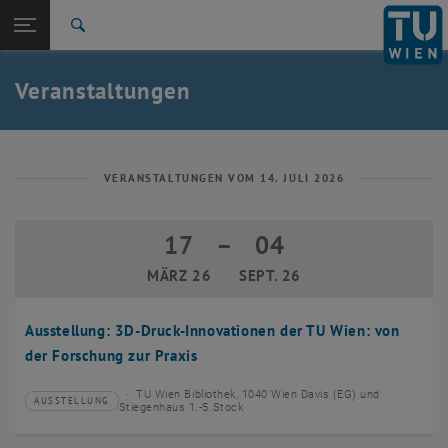
Studium
Seitennavigation öffnen
EN
TU Login
Forschung
Suche
Event eintragen
Eventmanagement
International
Quicklinks
Veranstaltungen
Quicklinks-Menü umschalten
Karriere
Zur 1. Menü Ebene
TU Wien
Zurück zur letzten Ebene:
Aktuelles
Zurück: Subseiten von Aktuelles auflisten
VERANSTALTUNGEN VOM 14. JULI 2026
Veranstaltungskalender
Event eintragen
17
–
04
17 März 2026 bis 04 September 2026
Eventmanagement
MÄRZ 26
SEPT. 26
Ausstellung: 3D-Druck-Innovationen der TU Wien: von
der Forschung zur Praxis
TU Wien Bibliothek, 1040 Wien Davis (EG) und
AUSSTELLUNG
Veranstaltungstyp:
Veranstaltungsort:
Stiegenhaus 1.-5.Stock