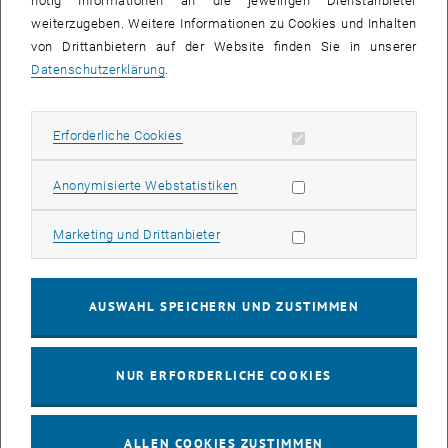
nötig Informationen an die jeweiligen Dienstanbieter
weiterzugeben. Weitere Informationen zu Cookies und Inhalten
bis
16:00
-
17:00
von Drittanbietern auf der Website finden Sie in unserer
Datenschutzerklärung
.
EMBA Online Info Session mit Dekan Prof. Dr. Wolfgang
Güttel
Erforderliche Cookies zulassen
Erforderliche Cookies
Online, via Zoom
INFORMATIONSVERANSTALTUNG
Veranstaltungstyp:
Veranstaltungsort:
Statistik Cookies zulassen
Anonymisierte Webstatistiken
03
03 August 2026
Marketing Cookies zulassen
Marketing und Drittanbieter
AUG. 26
bis
13:00
-
13:30
AUSWAHL SPEICHERN UND ZUSTIMMEN
Info Session Learning Journey Turin
NUR ERFORDERLICHE COOKIES
Online, Via Zoom
INFORMATIONSVERANSTALTUNG
Veranstaltungstyp:
Veranstaltungsort:
ALLEN COOKIES ZUSTIMMEN