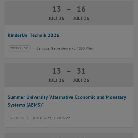
13
–
16
13 Juli 2026 bis 16 Juli 2026
JULI 26
JULI 26
KinderUni Technik 2026
Campus Getreidemarkt, 1060 Wien
WORKSHOP
Veranstaltungstyp:
Veranstaltungsort:
13
–
31
13 Juli 2026 bis 31 Juli 2026
JULI 26
JULI 26
Summer University "Alternative Economic and Monetary
Systems (AEMS)"
BOKU Wien, 1180 Wien
SEMINAR
Veranstaltungstyp:
Veranstaltungsort: