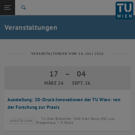
Studium
Seitennavigation öffnen
EN
TU Login
Forschung
Suche
Event eintragen
Eventmanagement
International
Quicklinks
Veranstaltungen
Quicklinks-Menü umschalten
Karriere
Zur 1. Menü Ebene
TU Wien
Zurück zur letzten Ebene:
Aktuelles
Zurück: Subseiten von Aktuelles auflisten
VERANSTALTUNGEN VOM 14. JULI 2026
Veranstaltungskalender
Event eintragen
17
–
04
17 März 2026 bis 04 September 2026
Eventmanagement
MÄRZ 26
SEPT. 26
Ausstellung: 3D-Druck-Innovationen der TU Wien: von
der Forschung zur Praxis
TU Wien Bibliothek, 1040 Wien Davis (EG) und
AUSSTELLUNG
Veranstaltungstyp:
Veranstaltungsort:
Stiegenhaus 1.-5.Stock