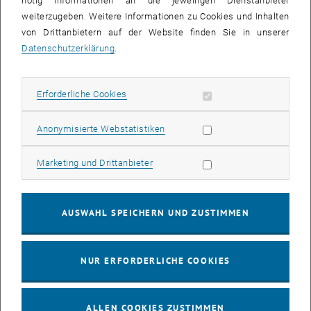
nötig Informationen an die jeweiligen Dienstanbieter
weiterzugeben. Weitere Informationen zu Cookies und Inhalten
bis
16:00
-
17:00
von Drittanbietern auf der Website finden Sie in unserer
Datenschutzerklärung
.
EMBA Online Info Session mit Dekan Prof. Dr. Wolfgang
Güttel
Erforderliche Cookies zulassen
Erforderliche Cookies
Online, via Zoom
INFORMATIONSVERANSTALTUNG
Veranstaltungstyp:
Veranstaltungsort:
Statistik Cookies zulassen
Anonymisierte Webstatistiken
03
03 August 2026
Marketing Cookies zulassen
Marketing und Drittanbieter
AUG. 26
bis
13:00
-
13:30
AUSWAHL SPEICHERN UND ZUSTIMMEN
Info Session Learning Journey Turin
NUR ERFORDERLICHE COOKIES
Online, Via Zoom
INFORMATIONSVERANSTALTUNG
Veranstaltungstyp:
Veranstaltungsort:
ALLEN COOKIES ZUSTIMMEN