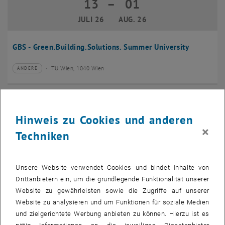
13
–
01
13 Juli 2026 bis 01 August 2026
JULI 26
AUG. 26
GBS - Green.Building.Solutions. Summer University
TU Wien, 1040 Wien
ANDERE
Veranstaltungstyp:
Veranstaltungsort:
20
–
24
20 Juli 2026 bis 24 Juli 2026
Hinweis zu Cookies und anderen
JULI 26
JULI 26
×
Techniken
CMAM 2026
Unsere Website verwendet Cookies und bindet Inhalte von
TU Wien, 1040 Wien
KONFERENZ
Veranstaltungstyp:
Veranstaltungsort:
Drittanbietern ein, um die grundlegende Funktionalität unserer
Website zu gewährleisten sowie die Zugriffe auf unserer
28
Website zu analysieren und um Funktionen für soziale Medien
28 Juli 2026
und zielgerichtete Werbung anbieten zu können. Hierzu ist es
JULI 26