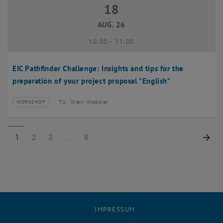
18
18 August 2026
AUG. 26
bis
10:00
-
11:00
EIC Pathfinder Challenge: Insights and tips for the
preparation of your project proposal *English*
TU , Wien, Webinar
WORKSHOP
Veranstaltungstyp:
Veranstaltungsort:
Seite 1 von 8
Seite 2 von 8
Seite 3 von 8
Seite 8 von 8
Näc
1
2
3
8
IMPRESSUM