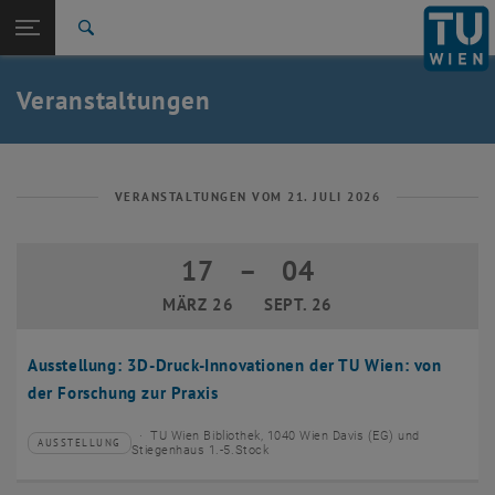
Studium
Seitennavigation öffnen
EN
TU Login
Forschung
Suche
Event eintragen
Eventmanagement
International
Quicklinks
Veranstaltungen
Quicklinks-Menü umschalten
Karriere
Zur 1. Menü Ebene
TU Wien
Zurück zur letzten Ebene:
Aktuelles
Zurück: Subseiten von Aktuelles auflisten
VERANSTALTUNGEN VOM 21. JULI 2026
Veranstaltungskalender
Event eintragen
17
–
04
17 März 2026 bis 04 September 2026
Eventmanagement
MÄRZ 26
SEPT. 26
Ausstellung: 3D-Druck-Innovationen der TU Wien: von
der Forschung zur Praxis
TU Wien Bibliothek, 1040 Wien Davis (EG) und
AUSSTELLUNG
Veranstaltungstyp:
Veranstaltungsort:
Stiegenhaus 1.-5.Stock