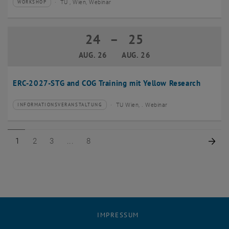
TU , Wien, Webinar
WORKSHOP
Veranstaltungstyp:
Veranstaltungsort:
24
–
25
24 August 2026 bis 25 August 2026
AUG. 26
AUG. 26
ERC-2027-STG and COG Training mit Yellow Research
TU Wien, . Webinar
INFORMATIONSVERANSTALTUNG
Veranstaltungstyp:
Veranstaltungsort:
Seite 1 von 8
Seite 2 von 8
Seite 3 von 8
Seite 8 von 8
Näc
1
2
3
8
IMPRESSUM