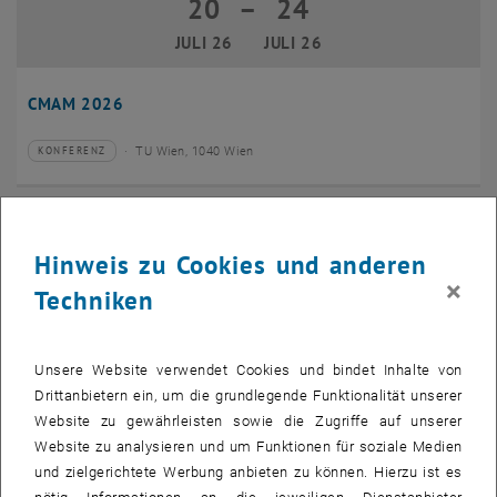
20
–
24
20 Juli 2026 bis 24 Juli 2026
JULI 26
JULI 26
CMAM 2026
TU Wien, 1040 Wien
KONFERENZ
Veranstaltungstyp:
Veranstaltungsort:
28
28 Juli 2026
Hinweis zu Cookies und anderen
JULI 26
×
Techniken
bis
16:00
-
17:00
EMBA Online Info Session mit Dekan Prof. Dr. Wolfgang
Unsere Website verwendet Cookies und bindet Inhalte von
Güttel
Drittanbietern ein, um die grundlegende Funktionalität unserer
Website zu gewährleisten sowie die Zugriffe auf unserer
Online, via Zoom
INFORMATIONSVERANSTALTUNG
Veranstaltungstyp:
Veranstaltungsort:
Website zu analysieren und um Funktionen für soziale Medien
und zielgerichtete Werbung anbieten zu können. Hierzu ist es