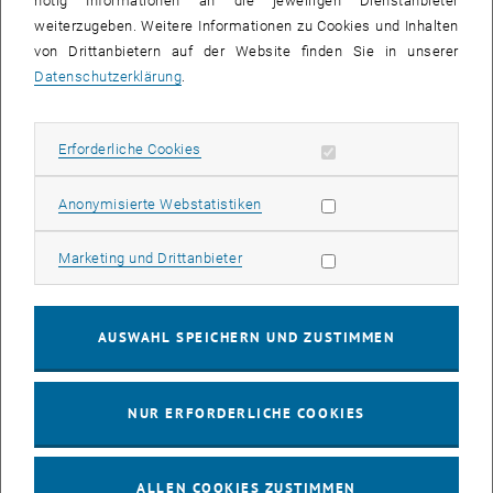
nötig Informationen an die jeweiligen Dienstanbieter
03
03 August 2026
weiterzugeben. Weitere Informationen zu Cookies und Inhalten
von Drittanbietern auf der Website finden Sie in unserer
AUG. 26
Datenschutzerklärung
.
bis
13:00
-
13:30
Erforderliche Cookies zulassen
Erforderliche Cookies
Info Session Learning Journey Turin
Online, Via Zoom
INFORMATIONSVERANSTALTUNG
Statistik Cookies zulassen
Anonymisierte Webstatistiken
Veranstaltungstyp:
Veranstaltungsort:
Marketing Cookies zulassen
Marketing und Drittanbieter
04
–
04 August 2026 bis
AUG. 26
AUSWAHL SPEICHERN UND ZUSTIMMEN
Stammtisch 04.08.
NUR ERFORDERLICHE COOKIES
tba, 1060 Wien
ANDERE
Veranstaltungstyp:
Veranstaltungsort:
ALLEN COOKIES ZUSTIMMEN