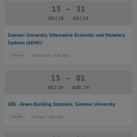
13
–
31
13 Juli 2026 bis 31 Juli 2026
JULI 26
JULI 26
Summer University "Alternative Economic and Monetary
Systems (AEMS)"
BOKU Wien, 1180 Wien
SEMINAR
Veranstaltungstyp:
Veranstaltungsort:
13
–
01
13 Juli 2026 bis 01 August 2026
JULI 26
AUG. 26
GBS - Green.Building.Solutions. Summer University
TU Wien, 1040 Wien
ANDERE
Veranstaltungstyp:
Veranstaltungsort: