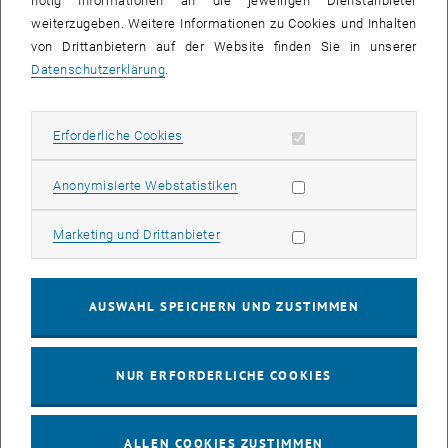
nötig Informationen an die jeweiligen Dienstanbieter
weiterzugeben. Weitere Informationen zu Cookies und Inhalten
bis
16:00
-
17:00
von Drittanbietern auf der Website finden Sie in unserer
Datenschutzerklärung
.
EMBA Online Info Session mit Dekan Prof. Dr. Wolfgang
Güttel
Erforderliche Cookies zulassen
Erforderliche Cookies
Online, via Zoom
INFORMATIONSVERANSTALTUNG
Veranstaltungstyp:
Veranstaltungsort:
Statistik Cookies zulassen
Anonymisierte Webstatistiken
03
03 August 2026
Marketing Cookies zulassen
Marketing und Drittanbieter
AUG. 26
bis
13:00
-
13:30
AUSWAHL SPEICHERN UND ZUSTIMMEN
Info Session Learning Journey Turin
NUR ERFORDERLICHE COOKIES
Online, Via Zoom
INFORMATIONSVERANSTALTUNG
Veranstaltungstyp:
Veranstaltungsort:
ALLEN COOKIES ZUSTIMMEN