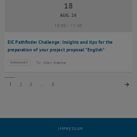
18
18 August 2026
AUG. 26
bis
10:00
-
11:00
EIC Pathfinder Challenge: Insights and tips for the
preparation of your project proposal *English*
TU , Wien, Webinar
WORKSHOP
Veranstaltungstyp:
Veranstaltungsort:
Seite 1 von 8
Seite 2 von 8
Seite 3 von 8
Seite 8 von 8
Näc
1
2
3
8
IMPRESSUM