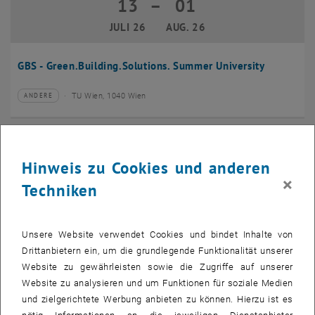
13
–
01
13 Juli 2026 bis 01 August 2026
JULI 26
AUG. 26
GBS - Green.Building.Solutions. Summer University
TU Wien, 1040 Wien
ANDERE
Veranstaltungstyp:
Veranstaltungsort:
20
–
24
20 Juli 2026 bis 24 Juli 2026
Hinweis zu Cookies und anderen
JULI 26
JULI 26
×
Techniken
CMAM 2026
Unsere Website verwendet Cookies und bindet Inhalte von
TU Wien, 1040 Wien
KONFERENZ
Veranstaltungstyp:
Veranstaltungsort:
Drittanbietern ein, um die grundlegende Funktionalität unserer
Website zu gewährleisten sowie die Zugriffe auf unserer
28
Website zu analysieren und um Funktionen für soziale Medien
28 Juli 2026
und zielgerichtete Werbung anbieten zu können. Hierzu ist es
JULI 26