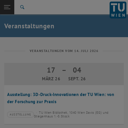
Studium
Seitennavigation öffnen
EN
TU Login
Forschung
Suche
Event eintragen
Eventmanagement
International
Quicklinks
Veranstaltungen
Quicklinks-Menü umschalten
Karriere
Zur 1. Menü Ebene
TU Wien
Zurück zur letzten Ebene:
Aktuelles
Zurück: Subseiten von Aktuelles auflisten
VERANSTALTUNGEN VOM 14. JULI 2026
Veranstaltungskalender
Event eintragen
17
–
04
17 März 2026 bis 04 September 2026
Eventmanagement
MÄRZ 26
SEPT. 26
Ausstellung: 3D-Druck-Innovationen der TU Wien: von
der Forschung zur Praxis
TU Wien Bibliothek, 1040 Wien Davis (EG) und
AUSSTELLUNG
Veranstaltungstyp:
Veranstaltungsort:
Stiegenhaus 1.-5.Stock