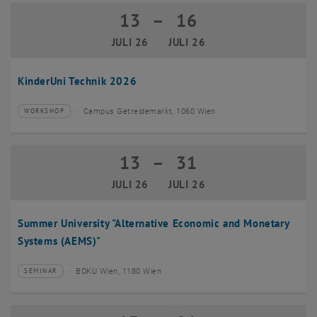
13
–
16
13 Juli 2026 bis 16 Juli 2026
JULI 26
JULI 26
KinderUni Technik 2026
Campus Getreidemarkt, 1060 Wien
WORKSHOP
Veranstaltungstyp:
Veranstaltungsort:
13
–
31
13 Juli 2026 bis 31 Juli 2026
JULI 26
JULI 26
Summer University "Alternative Economic and Monetary
Systems (AEMS)"
BOKU Wien, 1180 Wien
SEMINAR
Veranstaltungstyp:
Veranstaltungsort: