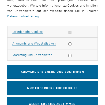
nötig Informationen an die jeweiligen Dienstanbieter
weiterzugeben. Weitere Informationen zu Cookies und Inhalten
bis
16:00
-
17:00
von Drittanbietern auf der Website finden Sie in unserer
Datenschutzerklärung
.
EMBA Online Info Session mit Dekan Prof. Dr. Wolfgang
Güttel
Erforderliche Cookies zulassen
Erforderliche Cookies
Online, via Zoom
INFORMATIONSVERANSTALTUNG
Veranstaltungstyp:
Veranstaltungsort:
Statistik Cookies zulassen
Anonymisierte Webstatistiken
03
03 August 2026
Marketing Cookies zulassen
Marketing und Drittanbieter
AUG. 26
bis
13:00
-
13:30
AUSWAHL SPEICHERN UND ZUSTIMMEN
Info Session Learning Journey Turin
NUR ERFORDERLICHE COOKIES
Online, Via Zoom
INFORMATIONSVERANSTALTUNG
Veranstaltungstyp:
Veranstaltungsort:
ALLEN COOKIES ZUSTIMMEN