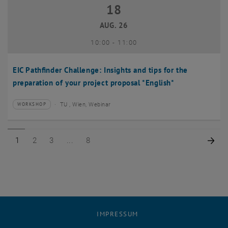
18
18 August 2026
AUG. 26
bis
10:00
-
11:00
EIC Pathfinder Challenge: Insights and tips for the
preparation of your project proposal *English*
TU , Wien, Webinar
WORKSHOP
Veranstaltungstyp:
Veranstaltungsort:
Seite 1 von 8
Seite 2 von 8
Seite 3 von 8
Seite 8 von 8
Näc
1
2
3
8
IMPRESSUM