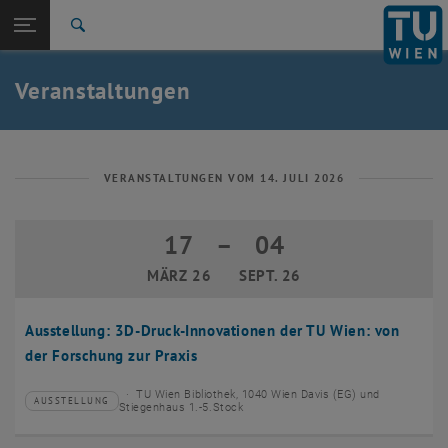
Studium
Seitennavigation öffnen
EN
TU Login
Forschung
Suche
Event eintragen
Eventmanagement
International
Quicklinks
Veranstaltungen
Quicklinks-Menü umschalten
Karriere
Zur 1. Menü Ebene
TU Wien
Zurück zur letzten Ebene:
Aktuelles
Zurück: Subseiten von Aktuelles auflisten
VERANSTALTUNGEN VOM 14. JULI 2026
Veranstaltungskalender
Event eintragen
17
–
04
17 März 2026 bis 04 September 2026
Eventmanagement
MÄRZ 26
SEPT. 26
Ausstellung: 3D-Druck-Innovationen der TU Wien: von
der Forschung zur Praxis
TU Wien Bibliothek, 1040 Wien Davis (EG) und
AUSSTELLUNG
Veranstaltungstyp:
Veranstaltungsort:
Stiegenhaus 1.-5.Stock