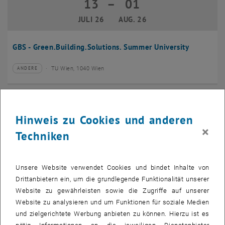
13
–
01
13 Juli 2026 bis 01 August 2026
JULI 26
AUG. 26
GBS - Green.Building.Solutions. Summer University
TU Wien, 1040 Wien
ANDERE
Veranstaltungstyp:
Veranstaltungsort:
20
–
24
20 Juli 2026 bis 24 Juli 2026
Hinweis zu Cookies und anderen
JULI 26
JULI 26
×
Techniken
CMAM 2026
Unsere Website verwendet Cookies und bindet Inhalte von
TU Wien, 1040 Wien
KONFERENZ
Veranstaltungstyp:
Veranstaltungsort:
Drittanbietern ein, um die grundlegende Funktionalität unserer
Website zu gewährleisten sowie die Zugriffe auf unserer
28
Website zu analysieren und um Funktionen für soziale Medien
28 Juli 2026
und zielgerichtete Werbung anbieten zu können. Hierzu ist es
JULI 26