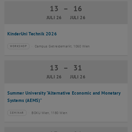
13
–
16
13 Juli 2026 bis 16 Juli 2026
JULI 26
JULI 26
KinderUni Technik 2026
Campus Getreidemarkt, 1060 Wien
WORKSHOP
Veranstaltungstyp:
Veranstaltungsort:
13
–
31
13 Juli 2026 bis 31 Juli 2026
JULI 26
JULI 26
Summer University "Alternative Economic and Monetary
Systems (AEMS)"
BOKU Wien, 1180 Wien
SEMINAR
Veranstaltungstyp:
Veranstaltungsort: