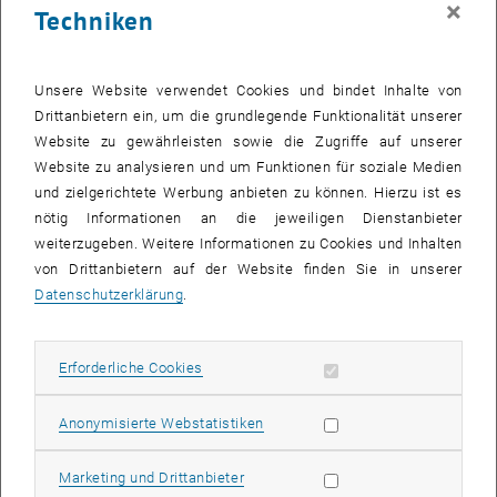
×
Techniken
25 August 2025
26 August 2025
27 August 2025
28 August 2025
29 August 2025
30 August 2025
31 August 2025
Zurück zu vergangene Veranstaltungen
Unsere Website verwendet Cookies und bindet Inhalte von
Drittanbietern ein, um die grundlegende Funktionalität unserer
Website zu gewährleisten sowie die Zugriffe auf unserer
Informationen
Website zu analysieren und um Funktionen für soziale Medien
Hier finden Sie eine Übersicht der bereits stattgefundenen
und zielgerichtete Werbung anbieten zu können. Hierzu ist es
Veranstaltungen des Fachbereichs "Hochschuldidaktik -
nötig Informationen an die jeweiligen Dienstanbieter
focus:lehre".
weiterzugeben. Weitere Informationen zu Cookies und Inhalten
VERANSTALTUNGEN AM 05. AUGUST 2025
von Drittanbietern auf der Website finden Sie in unserer
Datenschutzerklärung
.
Es gibt keine Veranstaltungen in der aktuellen Ansicht.
Erforderliche Cookies zulassen
Erforderliche Cookies
Datum auswählen
August
2025
Voriger Monat
Nächs
Statistik Cookies zulassen
Anonymisierte Webstatistiken
MO
DI
MI
DO
FR
SA
SO
Marketing Cookies zulassen
Marketing und Drittanbieter