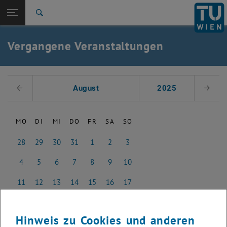
Studium
Seitennavigation öffnen
EN
TU Login
Forschung
Suche
International
Quicklinks
Vergangene Veranstaltungen
Quicklinks-Menü umschalten
Karriere
Zur 1. Menü Ebene
Studium
Datum auswählen
Zurück zur letzten Ebene:
August
2025
Voriger Monat
Nächs
Vergangene Events
Zurück: Subseiten von Vergangene Events auflisten
2017
MO
DI
MI
DO
FR
SA
SO
28
29
30
31
1
2
3
28 Juli 2025
29 Juli 2025
30 Juli 2025
31 Juli 2025
1 August 2025
2 August 2025
3 August 2025
4
5
6
7
8
9
10
4 August 2025
5 August 2025
6 August 2025
7 August 2025
8 August 2025
9 August 2025
10 August 2025
11
12
13
14
15
16
17
11 August 2025
12 August 2025
13 August 2025
14 August 2025
15 August 2025
16 August 2025
17 August 2025
18
19
20
21
22
23
24
18 August 2025
19 August 2025
20 August 2025
21 August 2025
22 August 2025
23 August 2025
24 August 2025
Hinweis zu Cookies und anderen
25
26
27
28
29
30
31