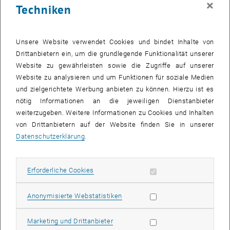
×
Techniken
25 August 2025
26 August 2025
27 August 2025
28 August 2025
29 August 2025
30 August 2025
31 August 2025
Zurück zu vergangene Veranstaltungen
Unsere Website verwendet Cookies und bindet Inhalte von
Drittanbietern ein, um die grundlegende Funktionalität unserer
Website zu gewährleisten sowie die Zugriffe auf unserer
Informationen
Website zu analysieren und um Funktionen für soziale Medien
Hier finden Sie eine Übersicht der bereits stattgefundenen
und zielgerichtete Werbung anbieten zu können. Hierzu ist es
Veranstaltungen des Fachbereichs "Hochschuldidaktik -
nötig Informationen an die jeweiligen Dienstanbieter
focus:lehre".
weiterzugeben. Weitere Informationen zu Cookies und Inhalten
VERANSTALTUNGEN AM 10. AUGUST 2025
von Drittanbietern auf der Website finden Sie in unserer
Datenschutzerklärung
.
Es gibt keine Veranstaltungen in der aktuellen Ansicht.
Erforderliche Cookies zulassen
Erforderliche Cookies
Datum auswählen
August
2025
Voriger Monat
Nächs
Statistik Cookies zulassen
Anonymisierte Webstatistiken
MO
DI
MI
DO
FR
SA
SO
Marketing Cookies zulassen
Marketing und Drittanbieter