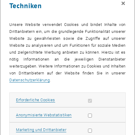
×
Techniken
25 August 2025
26 August 2025
27 August 2025
28 August 2025
29 August 2025
30 August 2025
31 August 2025
Zurück zu vergangene Veranstaltungen
Unsere Website verwendet Cookies und bindet Inhalte von
Drittanbietern ein, um die grundlegende Funktionalität unserer
Website zu gewährleisten sowie die Zugriffe auf unserer
Informationen
Website zu analysieren und um Funktionen für soziale Medien
Hier finden Sie eine Übersicht der bereits stattgefundenen
und zielgerichtete Werbung anbieten zu können. Hierzu ist es
Veranstaltungen des Fachbereichs "Hochschuldidaktik -
nötig Informationen an die jeweiligen Dienstanbieter
focus:lehre".
weiterzugeben. Weitere Informationen zu Cookies und Inhalten
VERANSTALTUNGEN AM 20. AUGUST 2025
von Drittanbietern auf der Website finden Sie in unserer
Datenschutzerklärung
.
Es gibt keine Veranstaltungen in der aktuellen Ansicht.
Erforderliche Cookies zulassen
Erforderliche Cookies
Datum auswählen
August
2025
Voriger Monat
Nächs
Statistik Cookies zulassen
Anonymisierte Webstatistiken
MO
DI
MI
DO
FR
SA
SO
Marketing Cookies zulassen
Marketing und Drittanbieter