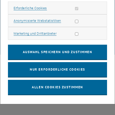
Erforderliche Cookies zulassen
Erforderliche Cookies
DATENSCHUTZERKLÄRUNG (PDF)
Statistik Cookies zulassen
Anonymisierte Webstatistiken
Marketing Cookies zulassen
Marketing und Drittanbieter
COOKIEEINSTELLUNGEN
© TU Wien
# 107105
AUSWAHL SPEICHERN UND ZUSTIMMEN
NUR ERFORDERLICHE COOKIES
ALLEN COOKIES ZUSTIMMEN