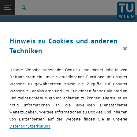
Studium
Seitennavigation öffnen
EN
TU Login
Forschung
Suche
International
Quicklinks
Events
Quicklinks-Menü umschalten
Karriere
Hinweis zu Cookies und anderen
Zur 1. Menü Ebene
FemPhys
×
FemPhys
Techniken
Zurück zur letzten Ebene:
FemPhys
Zurück: Subseiten von FemPhys auflisten
Events
Unsere Website verwendet Cookies und bindet Inhalte von
VERANSTALTUNGEN VOM 14. JULI 2026
Drittanbietern ein, um die grundlegende Funktionalität unserer
Website zu gewährleisten sowie die Zugriffe auf unserer
Es gibt keine Veranstaltungen in der aktuellen Ansicht.
Website zu analysieren und um Funktionen für soziale Medien
und zielgerichtete Werbung anbieten zu können. Hierzu ist es
nötig Informationen an die jeweiligen Dienstanbieter
weiterzugeben. Weitere Informationen zu Cookies und Inhalten
IMPRESSUM
von Drittanbietern auf der Website finden Sie in unserer
Datenschutzerklärung
.
BARRIEREFREIHEITSERKLÄRUNG