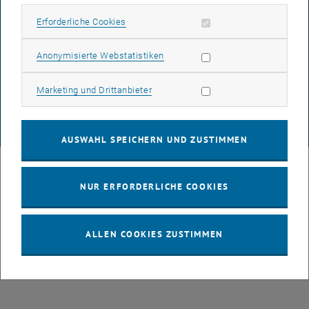
Erforderliche Cookies zulassen
Erforderliche Cookies
DATENSCHUTZERKLÄRUNG (PDF)
Statistik Cookies zulassen
Anonymisierte Webstatistiken
Marketing Cookies zulassen
Marketing und Drittanbieter
COOKIEEINSTELLUNGEN
© TU Wien
# 107105
AUSWAHL SPEICHERN UND ZUSTIMMEN
NUR ERFORDERLICHE COOKIES
ALLEN COOKIES ZUSTIMMEN