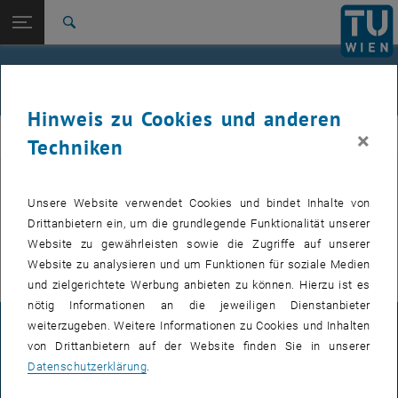
Studium
Seitennavigation öffnen
EN
TU Login
Forschung
Suche
International
Quicklinks
Events
Quicklinks-Menü umschalten
Karriere
Hinweis zu Cookies und anderen
Zur 1. Menü Ebene
FemPhys
×
FemPhys
Techniken
Zurück zur letzten Ebene:
FemPhys
Zurück: Subseiten von FemPhys auflisten
Events
Unsere Website verwendet Cookies und bindet Inhalte von
VERANSTALTUNGEN VOM 14. JULI 2026
Drittanbietern ein, um die grundlegende Funktionalität unserer
Website zu gewährleisten sowie die Zugriffe auf unserer
Es gibt keine Veranstaltungen in der aktuellen Ansicht.
Website zu analysieren und um Funktionen für soziale Medien
und zielgerichtete Werbung anbieten zu können. Hierzu ist es
nötig Informationen an die jeweiligen Dienstanbieter
weiterzugeben. Weitere Informationen zu Cookies und Inhalten
IMPRESSUM
von Drittanbietern auf der Website finden Sie in unserer
Datenschutzerklärung
.
BARRIEREFREIHEITSERKLÄRUNG