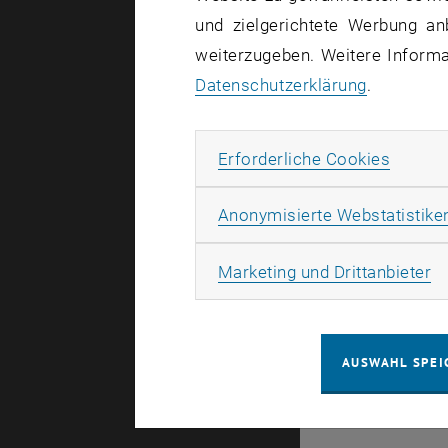
und zielgerichtete Werbung an
Es gibt kei
weiterzugeben. Weitere Informat
Datenschutzerklärung
.
Erforde
Erforderliche Cookies
© TU Wien
#
Anonymisierte Webstatistike
107105
Ma
Marketing und Drittanbieter
AUSWAHL SPEI