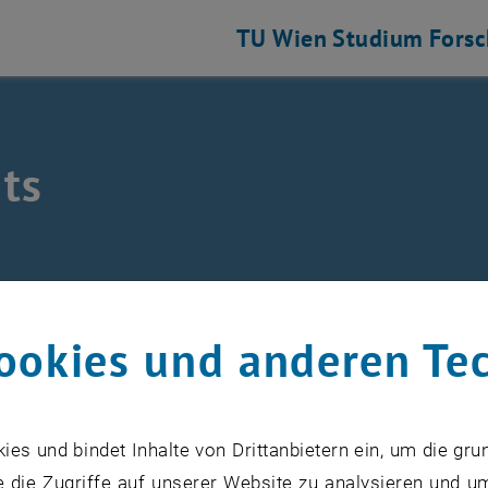
TU Wien
Studium
Fors
ts
/
Events
ookies und anderen Te
s und bindet Inhalte von Drittanbietern ein, um die gru
VERANSTALTUNGEN VOM 14. J
 die Zugriffe auf unserer Website zu analysieren und u