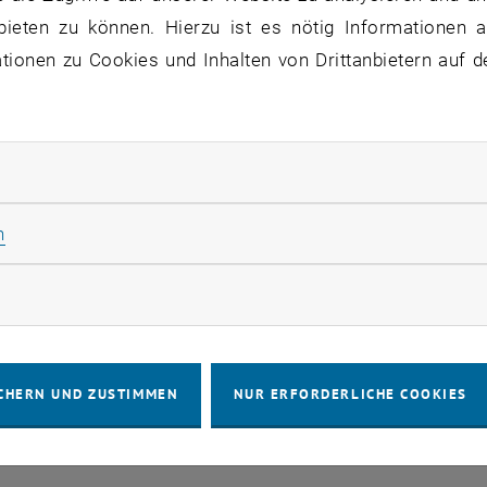
bieten zu können. Hierzu ist es nötig Informationen an
ne Veranstaltungen in der aktuellen Ansicht.
ionen zu Cookies und Inhalten von Drittanbietern auf d
rliche Cookies zulassen
IMPRESSUM
BARRIEREFREIHEITS
Statistik Cookies zulassen
n
COOKIEEIN
rketing Cookies zulassen
CHERN UND ZUSTIMMEN
NUR ERFORDERLICHE COOKIES