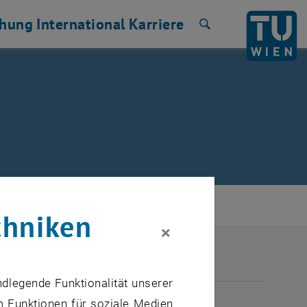
chung
International
Karriere
Suche
chniken
×
ndlegende Funktionalität unserer
ULI 2026
m Funktionen für soziale Medien