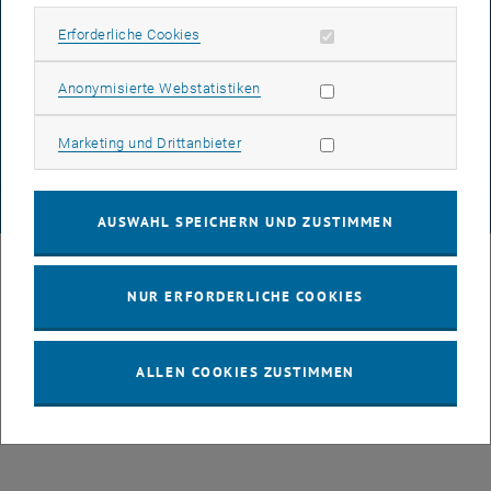
Erforderliche Cookies zulassen
Erforderliche Cookies
DATENSCHUTZERKLÄRUNG (PDF)
Statistik Cookies zulassen
Anonymisierte Webstatistiken
Marketing Cookies zulassen
Marketing und Drittanbieter
COOKIEEINSTELLUNGEN
© TU Wien
# 107105
AUSWAHL SPEICHERN UND ZUSTIMMEN
NUR ERFORDERLICHE COOKIES
ALLEN COOKIES ZUSTIMMEN