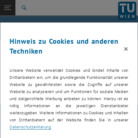
Studium
Seitennavigation öffnen
EN
TU Login
Forschung
Suche
International
Quicklinks
Events
Quicklinks-Menü umschalten
Karriere
Hinweis zu Cookies und anderen
Zur 1. Menü Ebene
FemPhys
×
FemPhys
Techniken
Zurück zur letzten Ebene:
FemPhys
Zurück: Subseiten von FemPhys auflisten
Events
Unsere Website verwendet Cookies und bindet Inhalte von
VERANSTALTUNGEN VOM 14. JULI 2026
Drittanbietern ein, um die grundlegende Funktionalität unserer
Website zu gewährleisten sowie die Zugriffe auf unserer
Es gibt keine Veranstaltungen in der aktuellen Ansicht.
Website zu analysieren und um Funktionen für soziale Medien
und zielgerichtete Werbung anbieten zu können. Hierzu ist es
nötig Informationen an die jeweiligen Dienstanbieter
weiterzugeben. Weitere Informationen zu Cookies und Inhalten
IMPRESSUM
von Drittanbietern auf der Website finden Sie in unserer
Datenschutzerklärung
.
BARRIEREFREIHEITSERKLÄRUNG