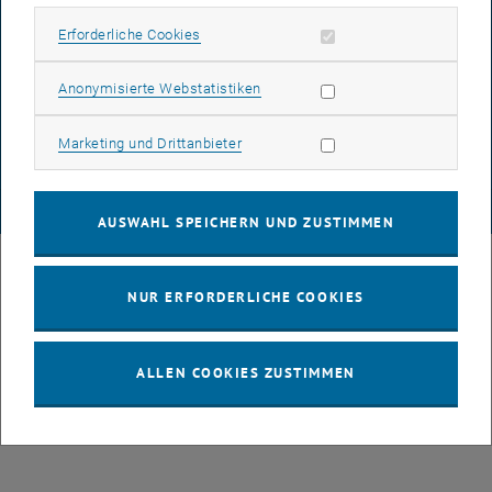
Erforderliche Cookies zulassen
Erforderliche Cookies
DATENSCHUTZERKLÄRUNG (PDF)
Statistik Cookies zulassen
Anonymisierte Webstatistiken
Marketing Cookies zulassen
Marketing und Drittanbieter
COOKIEEINSTELLUNGEN
© TU Wien
# 107105
AUSWAHL SPEICHERN UND ZUSTIMMEN
NUR ERFORDERLICHE COOKIES
ALLEN COOKIES ZUSTIMMEN