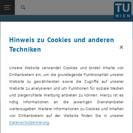
Studium
Seitennavigation öffnen
EN
TU Login
Forschung
Suche
International
Quicklinks
Events
Quicklinks-Menü umschalten
Karriere
Hinweis zu Cookies und anderen
Zur 1. Menü Ebene
FemPhys
×
FemPhys
Techniken
Zurück zur letzten Ebene:
FemPhys
Zurück: Subseiten von FemPhys auflisten
Events
Unsere Website verwendet Cookies und bindet Inhalte von
VERANSTALTUNGEN VOM 21. JULI 2026
Drittanbietern ein, um die grundlegende Funktionalität unserer
Website zu gewährleisten sowie die Zugriffe auf unserer
Es gibt keine Veranstaltungen in der aktuellen Ansicht.
Website zu analysieren und um Funktionen für soziale Medien
und zielgerichtete Werbung anbieten zu können. Hierzu ist es
nötig Informationen an die jeweiligen Dienstanbieter
weiterzugeben. Weitere Informationen zu Cookies und Inhalten
IMPRESSUM
von Drittanbietern auf der Website finden Sie in unserer
Datenschutzerklärung
.
BARRIEREFREIHEITSERKLÄRUNG