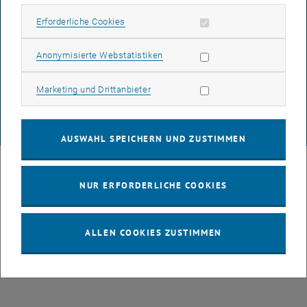
Erforderliche Cookies zulassen
Erforderliche Cookies
DATENSCHUTZERKLÄRUNG (PDF)
Statistik Cookies zulassen
Anonymisierte Webstatistiken
Marketing Cookies zulassen
Marketing und Drittanbieter
COOKIEEINSTELLUNGEN
© TU Wien
# 107105
AUSWAHL SPEICHERN UND ZUSTIMMEN
NUR ERFORDERLICHE COOKIES
ALLEN COOKIES ZUSTIMMEN