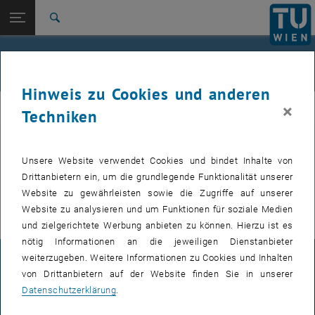
Studium
Seitennavigation öffnen
EN
TU Login
Forschung
Suche
International
Quicklinks
Events
Quicklinks-Menü umschalten
Karriere
Hinweis zu Cookies und anderen
Zur 1. Menü Ebene
FemPhys
×
FemPhys
Techniken
Zurück zur letzten Ebene:
FemPhys
Zurück: Subseiten von FemPhys auflisten
Events
Unsere Website verwendet Cookies und bindet Inhalte von
VERANSTALTUNGEN VOM 14. JULI 2026
Drittanbietern ein, um die grundlegende Funktionalität unserer
Website zu gewährleisten sowie die Zugriffe auf unserer
Es gibt keine Veranstaltungen in der aktuellen Ansicht.
Website zu analysieren und um Funktionen für soziale Medien
und zielgerichtete Werbung anbieten zu können. Hierzu ist es
nötig Informationen an die jeweiligen Dienstanbieter
weiterzugeben. Weitere Informationen zu Cookies und Inhalten
IMPRESSUM
von Drittanbietern auf der Website finden Sie in unserer
Datenschutzerklärung
.
BARRIEREFREIHEITSERKLÄRUNG