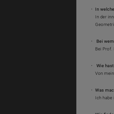
In welch
In der in
Geometri
Bei wem
Bei Prof.
Wie hast
Von meine
Was mach
Ich habe