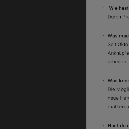
Wie hast
Durch Pro
Was mach
Seit Okto
Anknüpfe
arbeiten.
Was konn
Die Mögli
neue Her
mathemati
Hast du 