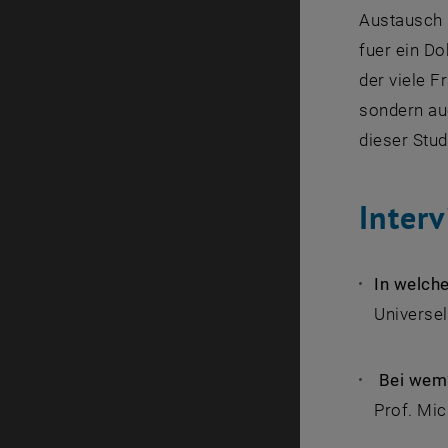
Austausch 
fuer ein D
der viele F
sondern au
dieser Stud
Inter
In welch
Universel
Bei wem
Prof. Mic