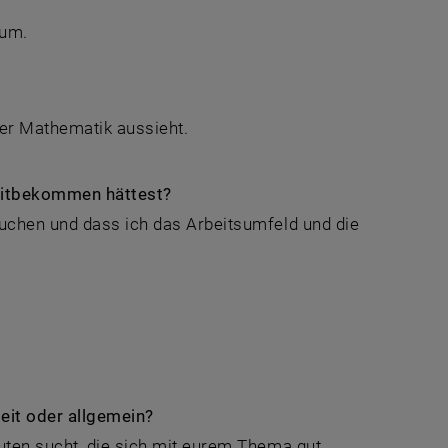
ium.
 der Mathematik aussieht.
 mitbekommen hättest?
suchen und dass ich das Arbeitsumfeld und die
eit oder allgemein?
euten sucht, die sich mit eurem Thema gut