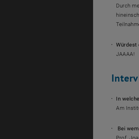
Durch mei
hineinsc
Teilnahm
Würdest 
JAAAA!
Inter
In welch
Am Insti
Bei wem
Prof. Jo