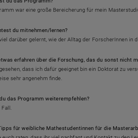
est du das Programm?
ramm war eine große Bereicherung für mein Masterstud
test du mitnehmen/lernen?
viel darüber gelernt, wie der Alltag der ForscherInnen in
etwas erfahren über die Forschung, das du sonst nicht
gesehen, dass ich dafür geeignet bin ein Doktorat zu ver
eise sehr angenehm finde.
du das Programm weiterempfehlen?
 Fall.
Tipps für weibliche Mathestudentinnen für die Masterarb
 euch raten, dass ihr viel nachfagt und Kontakt zu den L