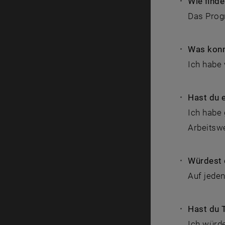
Wie find
Das Prog
Was konn
Ich habe 
Hast du 
Ich habe 
Arbeitsw
Würdest 
Auf jeden
Hast du 
Ich würde