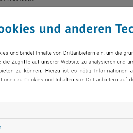
 du von dem Programm erfahren?
ookies und anderen Te
em Betreuer Prof. Schöberl.
st du jetzt? Wie sind deine Pläne?
s und bindet Inhalte von Drittanbietern ein, um die gru
he ich gerade ein Doktorat auf der TU Wien.
 die Zugriffe auf unserer Website zu analysieren und u
bieten zu können. Hierzu ist es nötig Informationen an
est du das Programm?
ionen zu Cookies und Inhalten von Drittanbietern auf d
test du mitnehmen/lernen?
rliche Cookies zulassen
e in meiner Arbeitsgruppe sehr nett aufgenommen und dur
rnen. Das fand ich sehr interessant und bereichernd.
Statistik Cookies zulassen
n