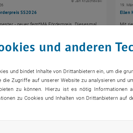
© Jan Kruschewski
26
19. Mä
rderpreis SS2026
Ellen
ester - neuer fem*MA Förderpreis. Diesesmal
Mit ri
r uns direkt mit 5 jungen Studentinnen* über ihre
ESPRIT
ung freuen!
ookies und anderen Te
s und bindet Inhalte von Drittanbietern ein, um die gru
 die Zugriffe auf unserer Website zu analysieren und u
bieten zu können. Hierzu ist es nötig Informationen an
ionen zu Cookies und Inhalten von Drittanbietern auf d
rliche Cookies zulassen