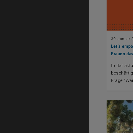
30. Januar 
Let's emp
Frauen das
In der akt
beschäftig
Frage “Wa