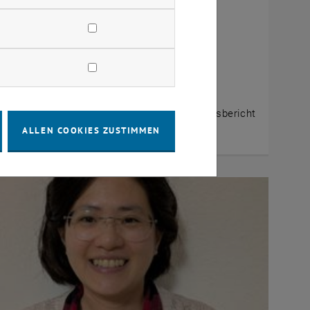
bruar 2026
 - was ein Jahr!
t will fem*MA einem Jahr voller Erfolge mehr
rksamkeit schenken. Willkommen zum Jahresbericht
2025 von fem*MA!
ALLEN COOKIES ZUSTIMMEN