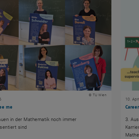
© TU Wien
6
10. Apr
ee me
Caree
uen in der Mathematik noch immer
3. Au
sentiert sind
Karrie
Mathe