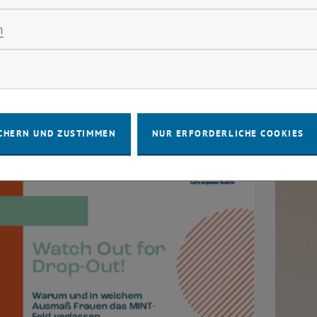
Statistik Cookies zulassen
n
 2026
03. Fe
rketing Cookies zulassen
Förderpreis 2025
fem*MA
 - Förderpreis ist mittlerweile fest etabliert und
Hiermi
t mehr als nur Unterstützung: Er öffnet Türen!
Aufme
direkte Einbindung von…
2024/
CHERN UND ZUSTIMMEN
NUR ERFORDERLICHE COOKIES