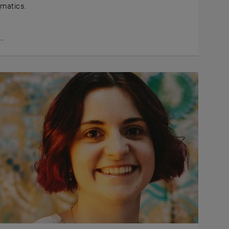
matics.
…