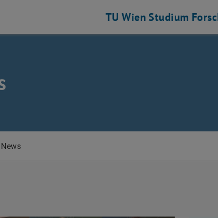
TU Wien
Studium
Fors
s
News