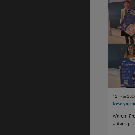
12. Mai 202
Now you s
Warum Fra
unterreprä