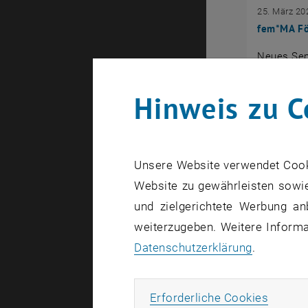
25. März 20
fem*MA Fö
Neues Sem
durften wi
Auszeichn
Hinweis zu C
Unsere Website verwendet Cookie
Website zu gewährleisten sowie
und zielgerichtete Werbung an
weiterzugeben. Weitere Informat
Datenschutzerklärung
.
Erforde
Erforderliche Cookies