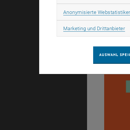
Anonymisierte Webstatistike
04. Februar
Ma
Marketing und Drittanbieter
fem*MA - 
Der fem*MA
bietet wei
Durch die 
AUSWAHL SPEI