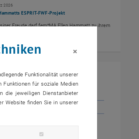
rz 2026
 Hammatts ESPRIT-FWF-Projekt
esiger Freude darf fem*MA Ellen Hammatt zu ihrem
-FWF Projekt gratulieren!
chniken
×
ndlegende Funktionalität unserer
m Funktionen für soziale Medien
 die jeweiligen Dienstanbieter
er Website finden Sie in unserer