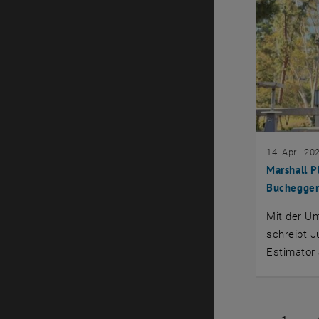
14. April 20
Marshall P
Buchegge
Mit der Un
schreibt J
Estimator 