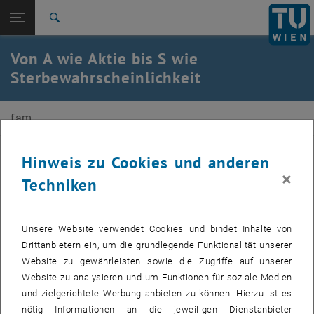
Studium
Seitennavigation öffnen
TU Login
Forschung
Suche
International
Von A wie Aktie bis S wie
Quicklinks
Quicklinks-Menü umschalten
Karriere
Sterbewahrscheinlichkeit
Zur 1. Menü Ebene
E105-01&05 Forschungsbereich Finanz- und
fam
Versicherungsmathematik
Zurück zur letzten Ebene:
Öffentlichkeitsarbeit
Zurück: Subseiten von Öffentlichkeitsarbeit auflisten
Hinweis zu Cookies und anderen
Simulationen
Finden Sie selbst spielerisch heraus...
×
Techniken
Was sind gute kurz- oder längerfristige Investitionsstrategien?
Unsere Website verwendet Cookies und bindet Inhalte von
Welche eignen sich für ein Glücksspiel, welche für den
Drittanbietern ein, um die grundlegende Funktionalität unserer
Aktienmarkt? Wo kommen zusätzliche Unsicherheiten dazu?
Website zu gewährleisten sowie die Zugriffe auf unserer
Wie hoch ist Ihre Restlebenserwartung und die Ihrer Angehörigen?
Website zu analysieren und um Funktionen für soziale Medien
Wie hoch war Sie bei Ihrer Geburt?
und zielgerichtete Werbung anbieten zu können. Hierzu ist es
Mit welchen Prämien könnten Sie eine private Zusatzpension
nötig Informationen an die jeweiligen Dienstanbieter