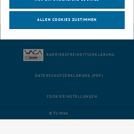
Selected talks
ALLEN COOKIES ZUSTIMMEN
IMPRESSUM
BARRIEREFREIHEITSERKLÄRUNG
DATENSCHUTZERKLÄRUNG (PDF)
COOKIEEINSTELLUNGEN
Facebook
LinkedIn
YouTube
Instagram
Bluesky
© TU Wien
# 88283