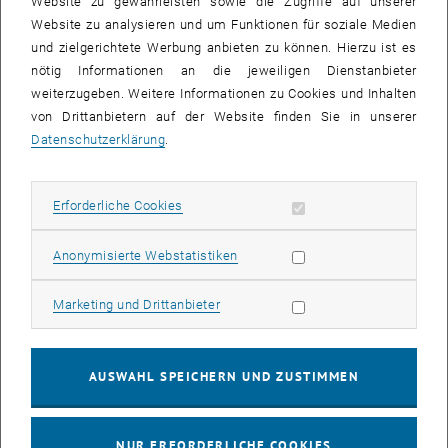
Website zu gewährleisten sowie die Zugriffe auf unserer
Finite Elemente Methode (FEM)
Website zu analysieren und um Funktionen für soziale Medien
Randelementmethode (BEM)
und zielgerichtete Werbung anbieten zu können. Hierzu ist es
a-posteriori Fehlerschätzung und adaptive Netzverfeinerung
nötig Informationen an die jeweiligen Dienstanbieter
optimale Kopplung von Netzverfeinerung und iterativen Lösern
weiterzugeben. Weitere Informationen zu Cookies und Inhalten
Matrixkompression und Black-Box-Vorkonditionierung durch
von Drittanbietern auf der Website finden Sie in unserer
Verwendung von hierarchischen Matrizen
Datenschutzerklärung
.
Computational Micromagnetics
Erforderliche Cookies zulassen
Erforderliche Cookies
Wissenschaftliche Publikationen
Statistik Cookies zulassen
Anonymisierte Webstatistiken
Proceedings (peer reviewed)
Marketing Cookies zulassen
Marketing und Drittanbieter
Proceedings (not peer reviewed)
AUSWAHL SPEICHERN UND ZUSTIMMEN
Wissenschaftliche Vorträge
NUR ERFORDERLICHE COOKIES