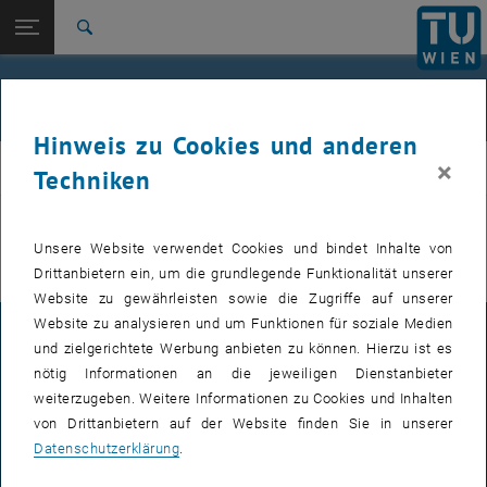
Studium
Seitennavigation öffnen
EN
TU Login
Forschung
Suche
International
Quicklinks
Literature
Quicklinks-Menü umschalten
Karriere
Hinweis zu Cookies und anderen
Zur 1. Menü Ebene
E354-01 Forschungsbereich THz-Elektronik
×
thz
Techniken
Zurück zur letzten Ebene:
E354-01 Forschungsbereich THz-
Zurück: Subseiten von E354-01 Forschungsbereich THz-Elektronik aufli
Elektronik
Diese Seite ist nur in
englischer Sprache
verfügbar.
Unsere Website verwendet Cookies und bindet Inhalte von
Literature
Drittanbietern ein, um die grundlegende Funktionalität unserer
Website zu gewährleisten sowie die Zugriffe auf unserer
Website zu analysieren und um Funktionen für soziale Medien
IMPRESSUM
und zielgerichtete Werbung anbieten zu können. Hierzu ist es
nötig Informationen an die jeweiligen Dienstanbieter
weiterzugeben. Weitere Informationen zu Cookies und Inhalten
BARRIEREFREIHEITSERKLÄRUNG
von Drittanbietern auf der Website finden Sie in unserer
Datenschutzerklärung
.