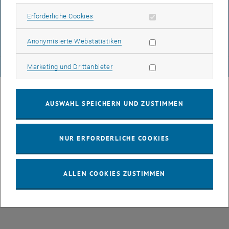
DATENSCHUTZERKLÄRUNG (PDF)
Erforderliche Cookies zulassen
Erforderliche Cookies
COOKIEEINSTELLUNGEN
Statistik Cookies zulassen
Anonymisierte Webstatistiken
Marketing Cookies zulassen
© TU Wien
# 52684
Marketing und Drittanbieter
AUSWAHL SPEICHERN UND ZUSTIMMEN
NUR ERFORDERLICHE COOKIES
ALLEN COOKIES ZUSTIMMEN