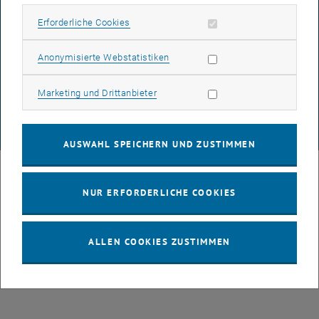
Erforderliche Cookies zulassen
Erforderliche Cookies
DATENSCHUTZERKLÄRUNG (PDF)
Statistik Cookies zulassen
Anonymisierte Webstatistiken
Marketing Cookies zulassen
Marketing und Drittanbieter
COOKIEEINSTELLUNGEN
© TU Wien
# 52252
AUSWAHL SPEICHERN UND ZUSTIMMEN
NUR ERFORDERLICHE COOKIES
ALLEN COOKIES ZUSTIMMEN