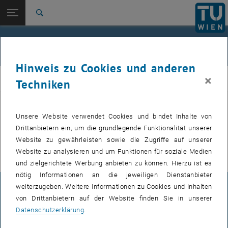
Studium
Seitennavigation öffnen
EN
TU Login
Forschung
Suche
Plasmonics
Resonant Tunnelling Diodes
THz photomixing systems and sources
Tunnel Schottky structures with 2D electron channels
Literature
International
Quicklinks
THz-Technik
Quicklinks-Menü umschalten
Karriere
Hinweis zu Cookies und anderen
Zur 1. Menü Ebene
Forschungsbereiche
×
thz
Techniken
Zurück zur letzten Ebene:
Forschungsbereiche
Zurück: Subseiten von Forschungsbereiche auflisten
E354-01 Forschungsbereich THz-Elektronik
Diese Seite ist nur in
englischer Sprache
verfügbar.
Unsere Website verwendet Cookies und bindet Inhalte von
Plasmonics
Resonant Tunnelling Diodes
Drittanbietern ein, um die grundlegende Funktionalität unserer
THz photomixing systems and sources
Website zu gewährleisten sowie die Zugriffe auf unserer
Tunnel Schottky structures with 2D electron channels
Website zu analysieren und um Funktionen für soziale Medien
Literature
und zielgerichtete Werbung anbieten zu können. Hierzu ist es
nötig Informationen an die jeweiligen Dienstanbieter
weiterzugeben. Weitere Informationen zu Cookies und Inhalten
IMPRESSUM
von Drittanbietern auf der Website finden Sie in unserer
Datenschutzerklärung
.
BARRIEREFREIHEITSERKLÄRUNG