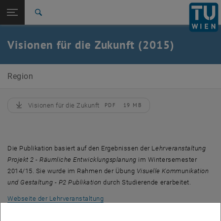
Studium
Seitennavigation öffnen
EN
TU Login
Forschung
Suche
International
Quicklinks
Visionen für die Zukunft (2015)
Quicklinks-Menü umschalten
Karriere
Zur 1. Menü Ebene
E280-07-Forschungsbereich Regionalplanung und
Region
Regionalentwicklung
Zurück zur letzten Ebene:
Publikationen
Zurück: Subseiten von Publikationen auflisten
Visionen für die Zukunft
PDF
19 MB
, herunterladen
Visionen für die Zukunft
Die Publikation basiert auf den Ergebnissen der L
ehrveranstaltung
Projekt 2 - Räumliche Entwicklungsplanung
im Wintersemester
2014/15. Sie wurde im Rahmen der Übung
Visuelle Kommunikation
und Gestaltung - P2 Publikation
durch Studierende erarbeitet.
, öffnet eine externe URL in einem neu
Webseite der Lehrveranstaltung