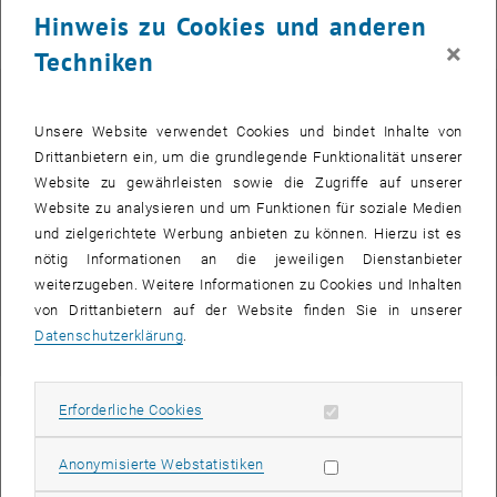
Hinweis zu Cookies und anderen
×
Techniken
Forschungsbereiche
Unsere Website verwendet Cookies und bindet Inhalte von
Forschungsbereich Rechtswissenschaften
Drittanbietern ein, um die grundlegende Funktionalität unserer
Forschungsbereich Stadt- und Regionalforschung
Website zu gewährleisten sowie die Zugriffe auf unserer
Forschungsbereich Finanzwissenschaft und Infrastrukturpolitik
Website zu analysieren und um Funktionen für soziale Medien
und zielgerichtete Werbung anbieten zu können. Hierzu ist es
Forschungsbereich Örtliche Raumplanung
nötig Informationen an die jeweiligen Dienstanbieter
Forschungsbereich Verkehrssystemplanung
weiterzugeben. Weitere Informationen zu Cookies und Inhalten
Forschungsbereich Soziologie
von Drittanbietern auf der Website finden Sie in unserer
Forschungsbereich Bodenpolitik und Bodenmanagement
Datenschutzerklärung
.
Forschungsbereich Stadtkultur und öffentlicher Raum
Erforderliche Cookies zulassen
Erforderliche Cookies
Publikation herunterladen
Statistik Cookies zulassen
Anonymisierte Webstatistiken