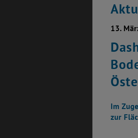
Aktu
13. Mär
Dash
Bode
Öste
Im Zuge
zur Flä