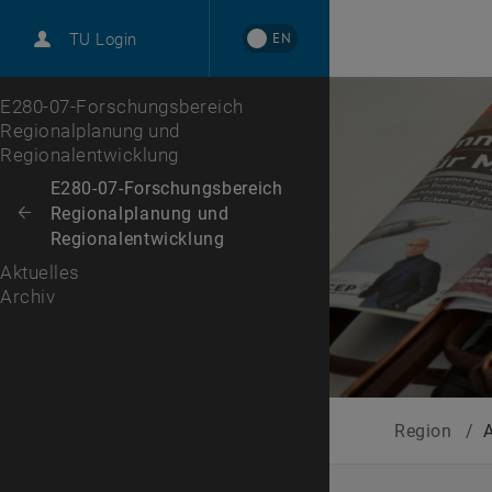
International
EN
TU Login
Karriere
Archiv
Zur 1. Menü Ebene
E280-07-Forschungsbereich
Regionalplanung und
Regionalentwicklung
Zurück zur letzten Ebene:
E280-07-Forschungsbereich
Regionalplanung und
Zurück: Subseiten von E280-07-Forschungsbereich Regionalplanung un
Regionalentwicklung
Aktuelles
Archiv
Region
/
A