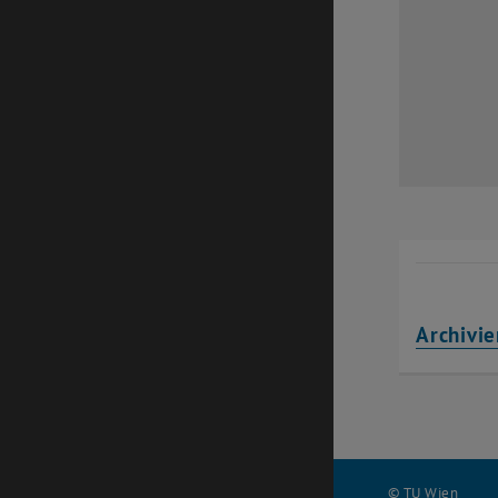
Archivie
© TU Wien
#