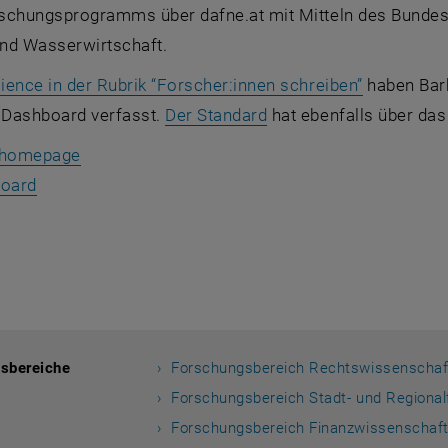
schungsprogramms über dafne.at mit Mitteln des Bundesm
nd Wasserwirtschaft.
, öffnet e
ence in der Rubrik “Forscher:innen schreiben”
haben Barb
, öffnet eine externe 
Dashboard verfasst.
Der Standard
hat ebenfalls über das
, öffnet eine externe URL in einem neuen Fenst
kthomepage
, öffnet eine externe URL in einem neuen Fenster
oard
sbereiche
Forschungsbereich Rechtswissenschaf
Forschungsbereich Stadt- und Regiona
Forschungsbereich Finanzwissenschaft u