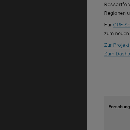
Ressortfor
Regionen u
Für
ORF Sci
zum neuen 
Zur Proje
Zum Dashb
Forschung