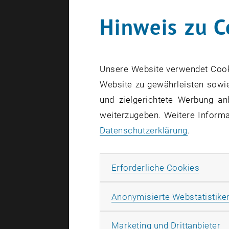
Hinweis zu C
Unsere Website verwendet Cookie
Website zu gewährleisten sowie
und zielgerichtete Werbung an
weiterzugeben. Weitere Informat
Datenschutzerklärung
.
Im Auftrag
Erforde
Erforderliche Cookies
2022 nach 
Anonymisierte Webstatistike
Um diese D
geleiteten
Ma
Marketing und Drittanbieter