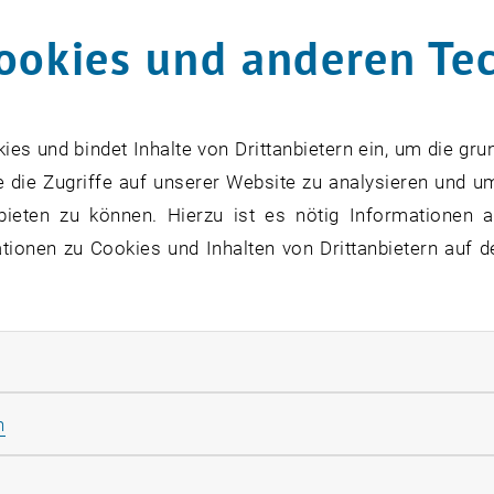
ookies und anderen Te
s und bindet Inhalte von Drittanbietern ein, um die gru
 die Zugriffe auf unserer Website zu analysieren und u
bieten zu können. Hierzu ist es nötig Informationen an
ionen zu Cookies und Inhalten von Drittanbietern auf d
 der ÖROK erhob das Umweltbundesamt die Flächeninans
rliche Cookies zulassen
einer neuen, bundesweit einheitlichen Methodik.
Statistik Cookies zulassen
n
aten einfach zugänglich und leicht verständlich zu mac
 und im Auftrag des BML durchgeführten Forschungsproj
rketing Cookies zulassen