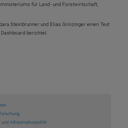
inisteriums für Land- und Forstwirtschaft,
ine externe URL in einem neuen Fenster
ara Steinbrunner und Elias Grinzinger einen Text
URL in einem neuen Fenster
 Dashboard berichtet.
er
ten
lforschung
nd Infrastrukturpolitik