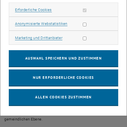
Erforderliche Cookies zulassen
Erforderliche Cookies
Subseiten von Abschluss
Statistik Cookies zulassen
Anonymisierte Webstatistiken
© ifoer
Marketing Cookies zulassen
Marketing und Drittanbieter
Abschlussarbeiten
AUSWAHL SPEICHERN UND ZUSTIMMEN
Forschungsbasierte und anwendungsbezogene Lehre
NUR ERFORDERLICHE COOKIES
Hinsichtlich der vielschichtigen Lehrangebote setzt der
Forschungsbereich Örtliche Raumplanung auf die enge Verknüpfung
von Theorie und Planungspraxis. Das Spektrum reicht von der
ALLEN COOKIES ZUSTIMMEN
Erfassung und Verarbeitung raumbezogener Informationen über
deren Bewertung bis hin zum Entwurf und zur Gestaltung räumlicher
Konzepte und planungsbezogener Prozesse auf der lokalen bzw.
gemeindlichen Ebene.