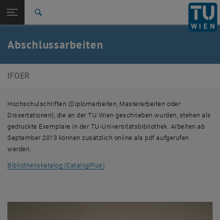
Studium
Seitennavigation öffnen
EN
TU Login
Forschung
Suche
Diplomarbeiten
Dissertationen
International
Quicklinks
Abschlussarbeiten
Quicklinks-Menü umschalten
Karriere
Zur 1. Menü Ebene
E280-04-Forschungsbereich Örtliche Raumplanung
IFOER
Zurück zur letzten Ebene:
Lehre
Zurück: Subseiten von Lehre auflisten
Abschlussarbeiten
Hochschulschriften (Diplomarbeiten, Masterarbeiten oder
Diplomarbeiten
Dissertationen), die an der TU Wien geschrieben wurden, stehen als
Dissertationen
gedruckte Exemplare
in der TU-
Universitätsbibliothek. Arbeiten ab
September 2013 können zusätzlich online als pdf
aufgerufen
werden.
, öffnet eine externe URL in einem neu
Bibliothekskatalog (CatalogPlus)