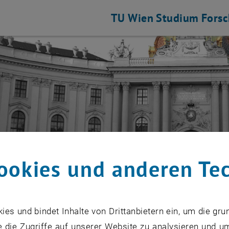
TU Wien
Studium
Fors
 auflisten
ookies und anderen Te
anstaltungen
s und bindet Inhalte von Drittanbietern ein, um die gru
 die Zugriffe auf unserer Website zu analysieren und u