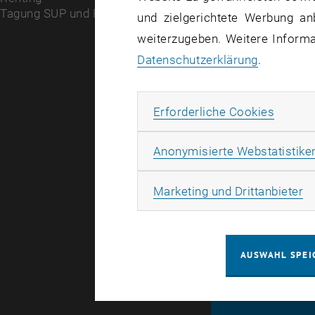
Vera
Tagung SUP und Raumplanung
und zielgerichtete Werbung an
weiterzugeben. Weitere Informat
Datenschutzerklärung
.
Entlang de
jährlich ve
thematisch
Erforde
Erforderliche Cookies
fanden in 
Anonymisierte Webstatistike
werden die
Forschungs
Ma
Marketing und Drittanbieter
AUSWAHL SPEI
© TU Wien
#