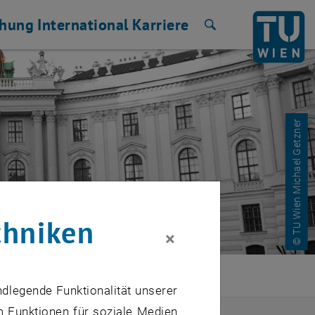
chung
International
Karriere
Suche
© TU Wien Michael Getzner
chniken
×
ndlegende Funktionalität unserer
m Funktionen für soziale Medien