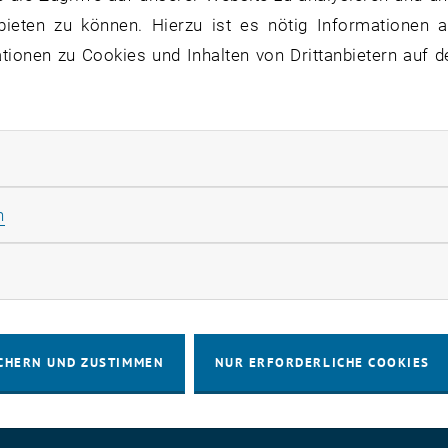
nstaltungen
bieten zu können. Hierzu ist es nötig Informationen an
ionen zu Cookies und Inhalten von Drittanbietern auf d
r Forschungsschwerpunkte finden am Forschungsbereich f
rschiedene Veranstaltungen statt. Zentrale Eckpunkte bild
en Schwerpunkten sowie der jährlich vergebene
Egon-Mat
rliche Cookies zulassen
den letzten Jahren zahlreiche Veranstaltungen zu Themen 
Statistik Cookies zulassen
n
se Themenfelder durch vielfältige Gastvorträge im Rahm
bereich.
rketing Cookies zulassen
CHERN UND ZUSTIMMEN
NUR ERFORDERLICHE COOKIES
IMPRESSUM
BARRIEREFREIHEITS