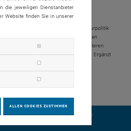
 die jeweiligen Dienstanbieter
er Website finden Sie in unserer
ür Finanzwissenschaft und Infrastrukturpolitik
en die
IFIP-Jahrestagung
zu verschiedenen
zner-Preis für Sozioökonomie
. Des weiteren
wie Wohnungs- oder Umweltpolitik statt. Ergänzt
en diverser Lehrveranstaltungen am
ALLEN COOKIES ZUSTIMMEN
ERKLÄRUNG
DATENSCHUTZERKLÄRUNG (PDF)