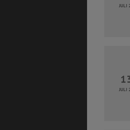
JULI 
1
JULI 