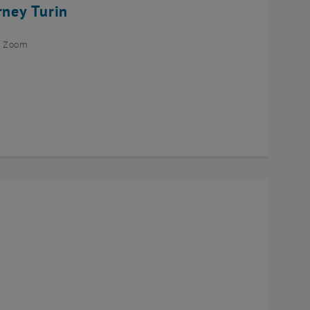
rney Turin
ia Zoom