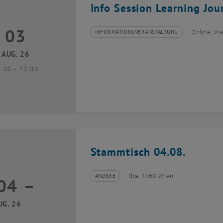
Info Session Learning Jou
03
3 August 2026
INFORMATIONSVERANSTALTUNG
Online, V
Veranstaltungstyp:
Veranstaltungsort:
AUG. 26
bis
3:00
-
13:30
Stammtisch 04.08.
ANDERE
tba, 1060 Wien
04
–
Veranstaltungstyp:
Veranstaltungsort:
04 August 2026 bis
UG. 26