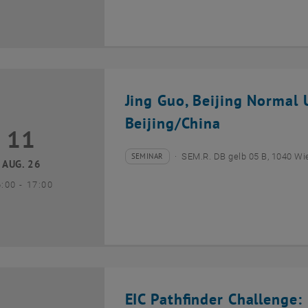
Jing Guo, Beijing Normal U
Beijing/China
11
1 August 2026
SEMINAR
SEM.R. DB gelb 05 B, 1040 Wi
Veranstaltungstyp:
Veranstaltungsort:
AUG. 26
bis
6:00
-
17:00
EIC Pathfinder Challenge: 