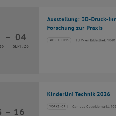
Ausstellung: 3D-Druck-In
Forschung zur Praxis
7
–
04
17 März 2026 bis 04 September 2026
AUSSTELLUNG
TU Wien Bibliothek, 1040
Veranstaltungstyp:
Veranstaltungsort:
26
SEPT. 26
KinderUni Technik 2026
WORKSHOP
Campus Getreidemarkt, 10
3
–
16
Veranstaltungstyp:
Veranstaltungsort:
13 Juli 2026 bis 16 Juli 2026