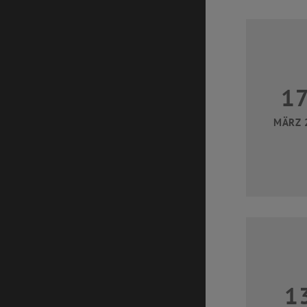
1
MÄRZ 
1