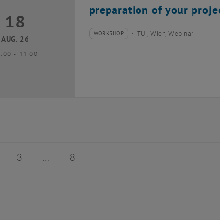
preparation of your proje
18
8 August 2026
WORKSHOP
TU , Wien, Webinar
Veranstaltungstyp:
Veranstaltungsort:
AUG. 26
bis
0:00
-
11:00
 von 8
ite 2 von 8
Seite 3 von 8
Seite 8 von 8
3
8