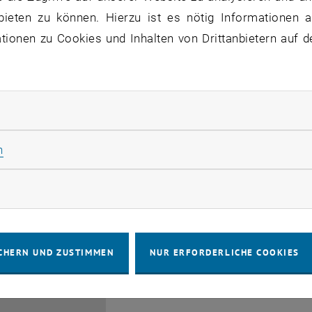
bieten zu können. Hierzu ist es nötig Informationen an
ionen zu Cookies und Inhalten von Drittanbietern auf d
rliche Cookies zulassen
EMBA Online Info Session 
Güttel
Statistik Cookies zulassen
n
28
 Juli 2026
INFORMATIONSVERANSTALTUNG
Online, vi
Veranstaltungstyp:
Veranstaltungsort:
JULI 26
rketing Cookies zulassen
bis
6:00
-
17:00
CHERN UND ZUSTIMMEN
NUR ERFORDERLICHE COOKIES