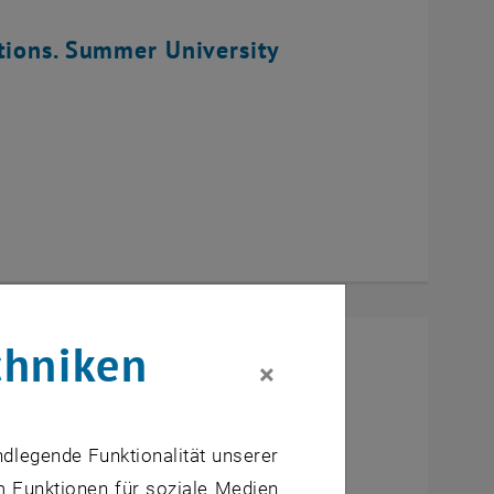
tions. Summer University
chniken
×
ndlegende Funktionalität unserer
m Funktionen für soziale Medien