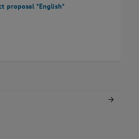
ct proposal *English*
Nächste 