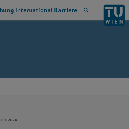
chung
International
Karriere
Suche
ULI 2026