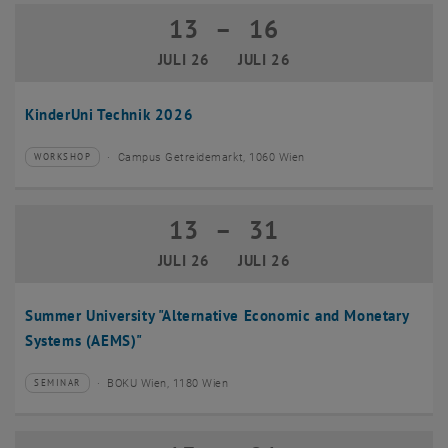
13
–
16
13 Juli 2026 bis 16 Juli 2026
JULI 26
JULI 26
KinderUni Technik 2026
Campus Getreidemarkt, 1060 Wien
WORKSHOP
Veranstaltungstyp:
Veranstaltungsort:
13
–
31
13 Juli 2026 bis 31 Juli 2026
JULI 26
JULI 26
Summer University "Alternative Economic and Monetary
Systems (AEMS)"
BOKU Wien, 1180 Wien
SEMINAR
Veranstaltungstyp:
Veranstaltungsort: