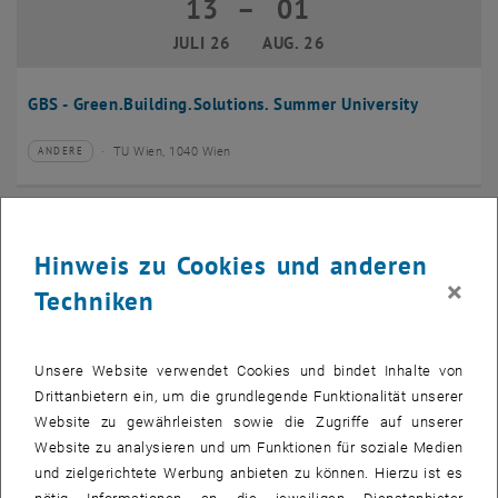
13
–
01
13 Juli 2026 bis 01 August 2026
JULI 26
AUG. 26
GBS - Green.Building.Solutions. Summer University
TU Wien, 1040 Wien
ANDERE
Veranstaltungstyp:
Veranstaltungsort:
20
–
24
20 Juli 2026 bis 24 Juli 2026
Hinweis zu Cookies und anderen
JULI 26
JULI 26
×
Techniken
CMAM 2026
Unsere Website verwendet Cookies und bindet Inhalte von
TU Wien, 1040 Wien
KONFERENZ
Veranstaltungstyp:
Veranstaltungsort:
Drittanbietern ein, um die grundlegende Funktionalität unserer
Website zu gewährleisten sowie die Zugriffe auf unserer
28
Website zu analysieren und um Funktionen für soziale Medien
28 Juli 2026
und zielgerichtete Werbung anbieten zu können. Hierzu ist es
JULI 26