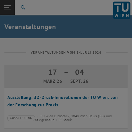
Studium
Seitennavigation öffnen
EN
TU Login
Forschung
Suche
Event eintragen
Eventmanagement
International
Quicklinks
Veranstaltungen
Quicklinks-Menü umschalten
Karriere
Zur 1. Menü Ebene
TU Wien
Zurück zur letzten Ebene:
Aktuelles
Zurück: Subseiten von Aktuelles auflisten
VERANSTALTUNGEN VOM 14. JULI 2026
Veranstaltungskalender
Event eintragen
17
–
04
17 März 2026 bis 04 September 2026
Eventmanagement
MÄRZ 26
SEPT. 26
Ausstellung: 3D-Druck-Innovationen der TU Wien: von
der Forschung zur Praxis
TU Wien Bibliothek, 1040 Wien Davis (EG) und
AUSSTELLUNG
Veranstaltungstyp:
Veranstaltungsort:
Stiegenhaus 1.-5.Stock