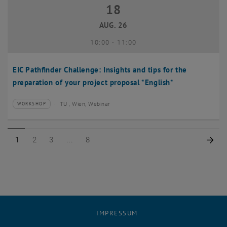
18
18 August 2026
AUG. 26
bis
10:00
-
11:00
EIC Pathfinder Challenge: Insights and tips for the
preparation of your project proposal *English*
TU , Wien, Webinar
WORKSHOP
Veranstaltungstyp:
Veranstaltungsort:
Seite 1 von 8
Seite 2 von 8
Seite 3 von 8
Seite 8 von 8
Näc
1
2
3
8
IMPRESSUM