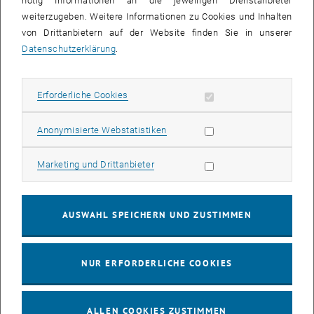
nötig Informationen an die jeweiligen Dienstanbieter
weiterzugeben. Weitere Informationen zu Cookies und Inhalten
bis
16:00
-
17:00
von Drittanbietern auf der Website finden Sie in unserer
Datenschutzerklärung
.
EMBA Online Info Session mit Dekan Prof. Dr. Wolfgang
Güttel
Erforderliche Cookies zulassen
Erforderliche Cookies
Online, via Zoom
INFORMATIONSVERANSTALTUNG
Veranstaltungstyp:
Veranstaltungsort:
Statistik Cookies zulassen
Anonymisierte Webstatistiken
03
03 August 2026
Marketing Cookies zulassen
Marketing und Drittanbieter
AUG. 26
bis
13:00
-
13:30
AUSWAHL SPEICHERN UND ZUSTIMMEN
Info Session Learning Journey Turin
NUR ERFORDERLICHE COOKIES
Online, Via Zoom
INFORMATIONSVERANSTALTUNG
Veranstaltungstyp:
Veranstaltungsort:
ALLEN COOKIES ZUSTIMMEN