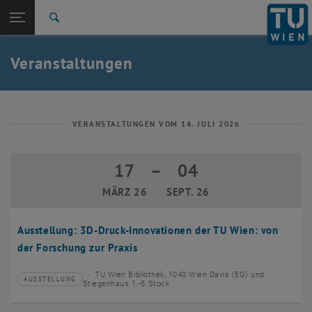
Studium
Seitennavigation öffnen
EN
TU Login
Forschung
Suche
Event eintragen
Eventmanagement
International
Quicklinks
Veranstaltungen
Quicklinks-Menü umschalten
Karriere
Zur 1. Menü Ebene
TU Wien
Zurück zur letzten Ebene:
Aktuelles
Zurück: Subseiten von Aktuelles auflisten
VERANSTALTUNGEN VOM 14. JULI 2026
Veranstaltungskalender
Event eintragen
17
–
04
17 März 2026 bis 04 September 2026
Eventmanagement
MÄRZ 26
SEPT. 26
Ausstellung: 3D-Druck-Innovationen der TU Wien: von
der Forschung zur Praxis
TU Wien Bibliothek, 1040 Wien Davis (EG) und
AUSSTELLUNG
Veranstaltungstyp:
Veranstaltungsort:
Stiegenhaus 1.-5.Stock