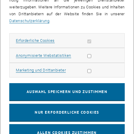
nötig Informationen an die jeweiligen Dienstanbieter
weiterzugeben. Weitere Informationen zu Cookies und Inhalten
bis
16:00
-
17:00
von Drittanbietern auf der Website finden Sie in unserer
Datenschutzerklärung
.
EMBA Online Info Session mit Dekan Prof. Dr. Wolfgang
Güttel
Erforderliche Cookies zulassen
Erforderliche Cookies
Online, via Zoom
INFORMATIONSVERANSTALTUNG
Veranstaltungstyp:
Veranstaltungsort:
Statistik Cookies zulassen
Anonymisierte Webstatistiken
03
03 August 2026
Marketing Cookies zulassen
Marketing und Drittanbieter
AUG. 26
bis
13:00
-
13:30
AUSWAHL SPEICHERN UND ZUSTIMMEN
Info Session Learning Journey Turin
NUR ERFORDERLICHE COOKIES
Online, Via Zoom
INFORMATIONSVERANSTALTUNG
Veranstaltungstyp:
Veranstaltungsort:
ALLEN COOKIES ZUSTIMMEN