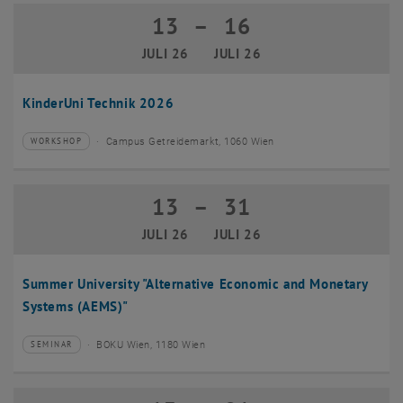
13
–
16
13 Juli 2026 bis 16 Juli 2026
JULI 26
JULI 26
KinderUni Technik 2026
Campus Getreidemarkt, 1060 Wien
WORKSHOP
Veranstaltungstyp:
Veranstaltungsort:
13
–
31
13 Juli 2026 bis 31 Juli 2026
JULI 26
JULI 26
Summer University "Alternative Economic and Monetary
Systems (AEMS)"
BOKU Wien, 1180 Wien
SEMINAR
Veranstaltungstyp:
Veranstaltungsort: