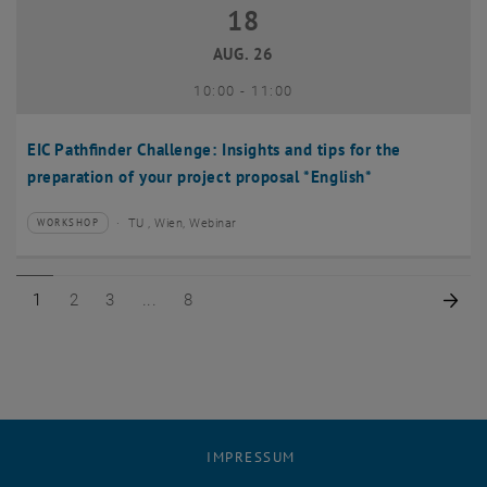
18
18 August 2026
AUG. 26
bis
10:00
-
11:00
EIC Pathfinder Challenge: Insights and tips for the
preparation of your project proposal *English*
TU , Wien, Webinar
WORKSHOP
Veranstaltungstyp:
Veranstaltungsort:
Seite 1 von 8
Seite 2 von 8
Seite 3 von 8
Seite 8 von 8
Näc
1
2
3
8
IMPRESSUM