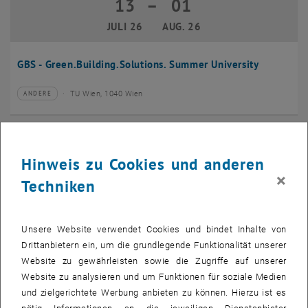
13
–
01
13 Juli 2026 bis 01 August 2026
JULI 26
AUG. 26
GBS - Green.Building.Solutions. Summer University
TU Wien, 1040 Wien
ANDERE
Veranstaltungstyp:
Veranstaltungsort:
20
–
24
20 Juli 2026 bis 24 Juli 2026
Hinweis zu Cookies und anderen
JULI 26
JULI 26
×
Techniken
CMAM 2026
Unsere Website verwendet Cookies und bindet Inhalte von
TU Wien, 1040 Wien
KONFERENZ
Veranstaltungstyp:
Veranstaltungsort:
Drittanbietern ein, um die grundlegende Funktionalität unserer
Website zu gewährleisten sowie die Zugriffe auf unserer
28
Website zu analysieren und um Funktionen für soziale Medien
28 Juli 2026
und zielgerichtete Werbung anbieten zu können. Hierzu ist es
JULI 26