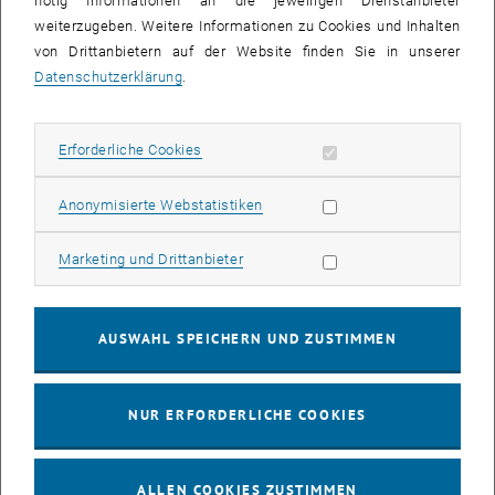
nötig Informationen an die jeweiligen Dienstanbieter
weiterzugeben. Weitere Informationen zu Cookies und Inhalten
bis
16:00
-
17:00
von Drittanbietern auf der Website finden Sie in unserer
Datenschutzerklärung
.
EMBA Online Info Session mit Dekan Prof. Dr. Wolfgang
Güttel
Erforderliche Cookies zulassen
Erforderliche Cookies
Online, via Zoom
INFORMATIONSVERANSTALTUNG
Veranstaltungstyp:
Veranstaltungsort:
Statistik Cookies zulassen
Anonymisierte Webstatistiken
03
03 August 2026
Marketing Cookies zulassen
Marketing und Drittanbieter
AUG. 26
bis
13:00
-
13:30
AUSWAHL SPEICHERN UND ZUSTIMMEN
Info Session Learning Journey Turin
NUR ERFORDERLICHE COOKIES
Online, Via Zoom
INFORMATIONSVERANSTALTUNG
Veranstaltungstyp:
Veranstaltungsort:
ALLEN COOKIES ZUSTIMMEN