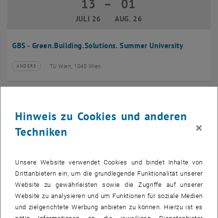
13
–
01
13 Juli 2026 bis 01 August 2026
JULI 26
AUG. 26
GBS - Green.Building.Solutions. Summer University
TU Wien, 1040 Wien
ANDERE
Veranstaltungstyp:
Veranstaltungsort:
20
–
24
20 Juli 2026 bis 24 Juli 2026
Hinweis zu Cookies und anderen
JULI 26
JULI 26
×
Techniken
CMAM 2026
Unsere Website verwendet Cookies und bindet Inhalte von
TU Wien, 1040 Wien
KONFERENZ
Veranstaltungstyp:
Veranstaltungsort:
Drittanbietern ein, um die grundlegende Funktionalität unserer
Website zu gewährleisten sowie die Zugriffe auf unserer
28
Website zu analysieren und um Funktionen für soziale Medien
28 Juli 2026
und zielgerichtete Werbung anbieten zu können. Hierzu ist es
JULI 26