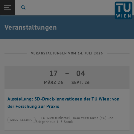
Studium
Seitennavigation öffnen
EN
TU Login
Forschung
Suche
Event eintragen
Eventmanagement
International
Quicklinks
Veranstaltungen
Quicklinks-Menü umschalten
Karriere
Zur 1. Menü Ebene
TU Wien
Zurück zur letzten Ebene:
Aktuelles
Zurück: Subseiten von Aktuelles auflisten
VERANSTALTUNGEN VOM 14. JULI 2026
Veranstaltungskalender
Event eintragen
17
–
04
17 März 2026 bis 04 September 2026
Eventmanagement
MÄRZ 26
SEPT. 26
Ausstellung: 3D-Druck-Innovationen der TU Wien: von
der Forschung zur Praxis
TU Wien Bibliothek, 1040 Wien Davis (EG) und
AUSSTELLUNG
Veranstaltungstyp:
Veranstaltungsort:
Stiegenhaus 1.-5.Stock