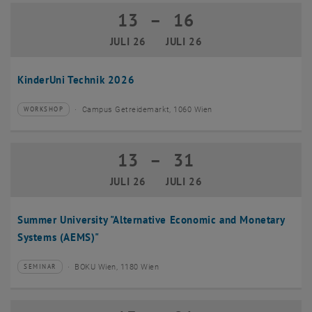
13
–
16
13 Juli 2026 bis 16 Juli 2026
JULI 26
JULI 26
KinderUni Technik 2026
Campus Getreidemarkt, 1060 Wien
WORKSHOP
Veranstaltungstyp:
Veranstaltungsort:
13
–
31
13 Juli 2026 bis 31 Juli 2026
JULI 26
JULI 26
Summer University "Alternative Economic and Monetary
Systems (AEMS)"
BOKU Wien, 1180 Wien
SEMINAR
Veranstaltungstyp:
Veranstaltungsort: