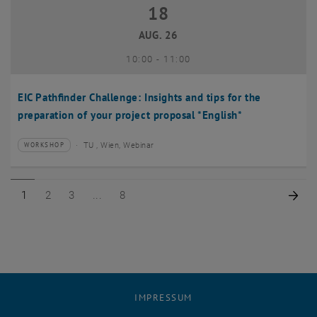
18
18 August 2026
AUG. 26
bis
10:00
-
11:00
EIC Pathfinder Challenge: Insights and tips for the
preparation of your project proposal *English*
TU , Wien, Webinar
WORKSHOP
Veranstaltungstyp:
Veranstaltungsort:
Seite 1 von 8
Seite 2 von 8
Seite 3 von 8
Seite 8 von 8
Näc
1
2
3
8
IMPRESSUM