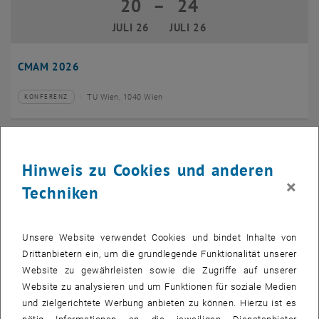
20
–
24
20 Juli 2026 bis 24 Juli 2026
JULI 26
JULI 26
CMAM 2026
TU Wien, 1040 Wien
KONFERENZ
Veranstaltungstyp:
Veranstaltungsort:
28
28 Juli 2026
Hinweis zu Cookies und anderen
JULI 26
×
Techniken
bis
16:00
-
17:00
EMBA Online Info Session mit Dekan Prof. Dr. Wolfgang
Unsere Website verwendet Cookies und bindet Inhalte von
Güttel
Drittanbietern ein, um die grundlegende Funktionalität unserer
Website zu gewährleisten sowie die Zugriffe auf unserer
Online, via Zoom
INFORMATIONSVERANSTALTUNG
Veranstaltungstyp:
Veranstaltungsort:
Website zu analysieren und um Funktionen für soziale Medien
und zielgerichtete Werbung anbieten zu können. Hierzu ist es