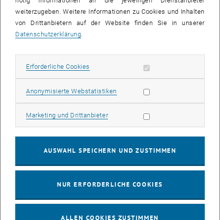
nötig Informationen an die jeweiligen Dienstanbieter
03
03 August 2026
weiterzugeben. Weitere Informationen zu Cookies und Inhalten
von Drittanbietern auf der Website finden Sie in unserer
AUG. 26
Datenschutzerklärung
.
bis
13:00
-
13:30
Erforderliche Cookies zulassen
Erforderliche Cookies
Info Session Learning Journey Turin
Online, Via Zoom
INFORMATIONSVERANSTALTUNG
Statistik Cookies zulassen
Anonymisierte Webstatistiken
Veranstaltungstyp:
Veranstaltungsort:
Marketing Cookies zulassen
Marketing und Drittanbieter
04
–
04 August 2026 bis
AUG. 26
AUSWAHL SPEICHERN UND ZUSTIMMEN
Stammtisch 04.08.
NUR ERFORDERLICHE COOKIES
tba, 1060 Wien
ANDERE
Veranstaltungstyp:
Veranstaltungsort:
ALLEN COOKIES ZUSTIMMEN