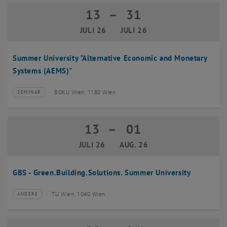
13
–
31
13 Juli 2026 bis 31 Juli 2026
JULI 26
JULI 26
Summer University "Alternative Economic and Monetary
Systems (AEMS)"
BOKU Wien, 1180 Wien
SEMINAR
Veranstaltungstyp:
Veranstaltungsort:
13
–
01
13 Juli 2026 bis 01 August 2026
JULI 26
AUG. 26
GBS - Green.Building.Solutions. Summer University
TU Wien, 1040 Wien
ANDERE
Veranstaltungstyp:
Veranstaltungsort: