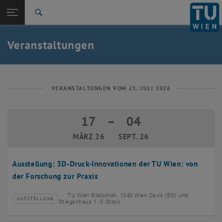
Studium
Seitennavigation öffnen
EN
TU Login
Forschung
Suche
Event eintragen
Eventmanagement
International
Quicklinks
Veranstaltungen
Quicklinks-Menü umschalten
Karriere
Zur 1. Menü Ebene
TU Wien
Zurück zur letzten Ebene:
Aktuelles
Zurück: Subseiten von Aktuelles auflisten
VERANSTALTUNGEN VOM 21. JULI 2026
Veranstaltungskalender
Event eintragen
17
–
04
17 März 2026 bis 04 September 2026
Eventmanagement
MÄRZ 26
SEPT. 26
Ausstellung: 3D-Druck-Innovationen der TU Wien: von
der Forschung zur Praxis
TU Wien Bibliothek, 1040 Wien Davis (EG) und
AUSSTELLUNG
Veranstaltungstyp:
Veranstaltungsort:
Stiegenhaus 1.-5.Stock