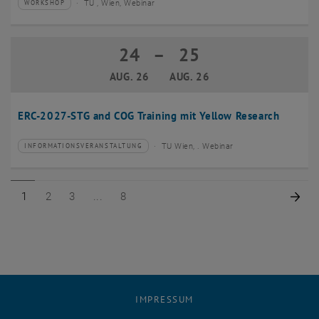
TU , Wien, Webinar
WORKSHOP
Veranstaltungstyp:
Veranstaltungsort:
24
–
25
24 August 2026 bis 25 August 2026
AUG. 26
AUG. 26
ERC-2027-STG and COG Training mit Yellow Research
TU Wien, . Webinar
INFORMATIONSVERANSTALTUNG
Veranstaltungstyp:
Veranstaltungsort:
Seite 1 von 8
Seite 2 von 8
Seite 3 von 8
Seite 8 von 8
Näc
1
2
3
8
IMPRESSUM