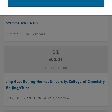
04
–
04 August 2026 bis
AUG. 26
Stammtisch 04.08.
tba, 1060 Wien
ANDERE
Veranstaltungstyp:
Veranstaltungsort:
11
11 August 2026
AUG. 26
bis
16:00
-
17:00
Jing Guo, Beijing Normal University, College of Chemistry
Beijing/China
SEM.R. DB gelb 05 B, 1040 Wien
SEMINAR
Veranstaltungstyp:
Veranstaltungsort: