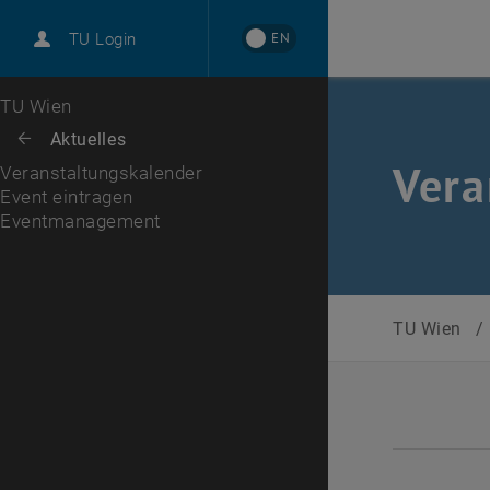
International
EN
TU Login
Karriere
Event eintragen
Eventmanagement
Zur 1. Menü Ebene
TU Wien
Zurück zur letzten Ebene:
Aktuelles
Zurück: Subseiten von Aktuelles auflisten
Vera
Veranstaltungskalender
Event eintragen
Eventmanagement
TU Wien
/