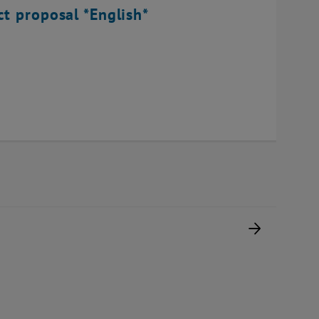
ct proposal *English*
Nächste 