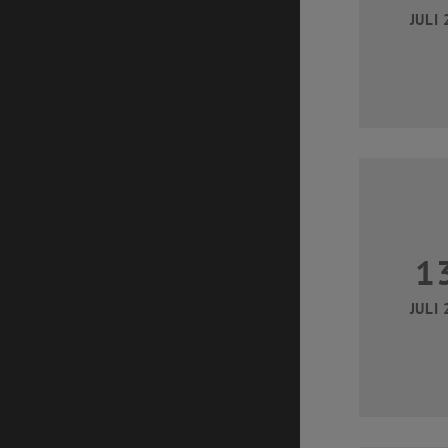
JULI 
1
JULI 