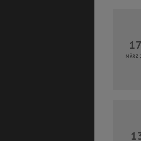
1
MÄRZ 
1