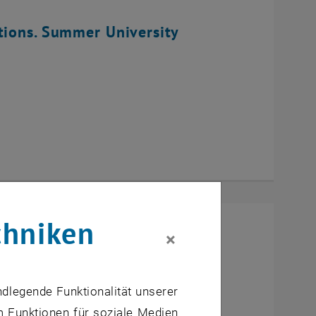
tions. Summer University
chniken
×
ndlegende Funktionalität unserer
m Funktionen für soziale Medien