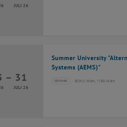
26
JULI 26
Summer University "Alter
Systems (AEMS)"
3
–
31
13 Juli 2026 bis 31 Juli 2026
SEMINAR
BOKU Wien, 1180 Wien
Veranstaltungstyp:
Veranstaltungsort:
26
JULI 26