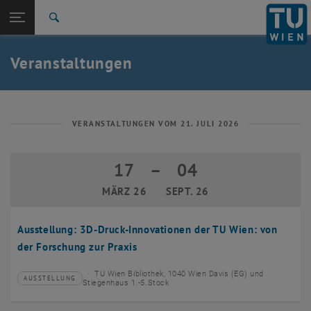
Studium
Seitennavigation öffnen
EN
TU Login
Forschung
Suche
Event eintragen
Eventmanagement
International
Quicklinks
Veranstaltungen
Quicklinks-Menü umschalten
Karriere
Zur 1. Menü Ebene
TU Wien
Zurück zur letzten Ebene:
Aktuelles
Zurück: Subseiten von Aktuelles auflisten
VERANSTALTUNGEN VOM 21. JULI 2026
Veranstaltungskalender
Event eintragen
17
–
04
17 März 2026 bis 04 September 2026
Eventmanagement
MÄRZ 26
SEPT. 26
Ausstellung: 3D-Druck-Innovationen der TU Wien: von
der Forschung zur Praxis
TU Wien Bibliothek, 1040 Wien Davis (EG) und
AUSSTELLUNG
Veranstaltungstyp:
Veranstaltungsort:
Stiegenhaus 1.-5.Stock