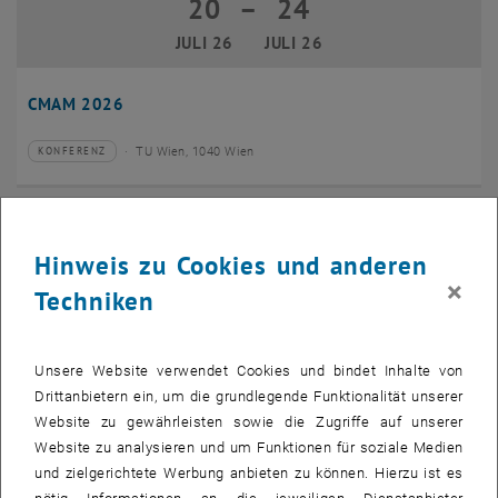
20
–
24
20 Juli 2026 bis 24 Juli 2026
JULI 26
JULI 26
CMAM 2026
TU Wien, 1040 Wien
KONFERENZ
Veranstaltungstyp:
Veranstaltungsort:
28
28 Juli 2026
Hinweis zu Cookies und anderen
JULI 26
×
Techniken
bis
16:00
-
17:00
EMBA Online Info Session mit Dekan Prof. Dr. Wolfgang
Unsere Website verwendet Cookies und bindet Inhalte von
Güttel
Drittanbietern ein, um die grundlegende Funktionalität unserer
Website zu gewährleisten sowie die Zugriffe auf unserer
Online, via Zoom
INFORMATIONSVERANSTALTUNG
Veranstaltungstyp:
Veranstaltungsort:
Website zu analysieren und um Funktionen für soziale Medien
und zielgerichtete Werbung anbieten zu können. Hierzu ist es