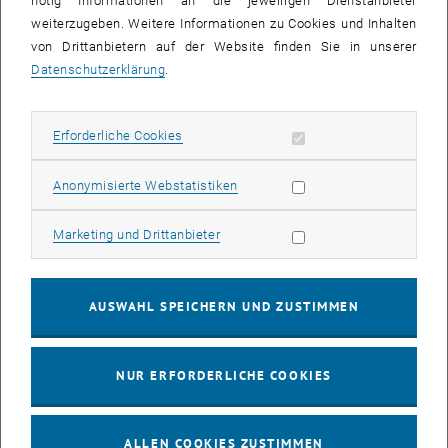
nötig Informationen an die jeweiligen Dienstanbieter
03
03 August 2026
weiterzugeben. Weitere Informationen zu Cookies und Inhalten
von Drittanbietern auf der Website finden Sie in unserer
AUG. 26
Datenschutzerklärung
.
bis
13:00
-
13:30
Erforderliche Cookies zulassen
Erforderliche Cookies
Info Session Learning Journey Turin
Online, Via Zoom
INFORMATIONSVERANSTALTUNG
Statistik Cookies zulassen
Anonymisierte Webstatistiken
Veranstaltungstyp:
Veranstaltungsort:
Marketing Cookies zulassen
Marketing und Drittanbieter
04
–
04 August 2026 bis
AUG. 26
AUSWAHL SPEICHERN UND ZUSTIMMEN
Stammtisch 04.08.
NUR ERFORDERLICHE COOKIES
tba, 1060 Wien
ANDERE
Veranstaltungstyp:
Veranstaltungsort:
ALLEN COOKIES ZUSTIMMEN