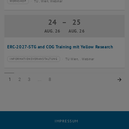
TU , Wien, Webinar
WORKSHOP
Veranstaltungstyp:
Veranstaltungsort:
24
–
25
24 August 2026 bis 25 August 2026
AUG. 26
AUG. 26
ERC-2027-STG and COG Training mit Yellow Research
TU Wien, . Webinar
INFORMATIONSVERANSTALTUNG
Veranstaltungstyp:
Veranstaltungsort:
Seite 1 von 8
Seite 2 von 8
Seite 3 von 8
Seite 8 von 8
Näc
1
2
3
8
IMPRESSUM