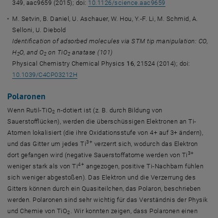
349, aac9659 (2015); doi:
10.1126/science.aac9659
M. Setvin, B. Daniel, U. Aschauer, W. Hou, Y.-F. Li, M. Schmid, A.
Selloni, U. Diebold
Identification of adsorbed molecules via STM tip manipulation: CO,
H
O, and O
on TiO
anatase (101)
2
2
2
Physical Chemistry Chemical Physics
16
, 21524 (2014); doi:
10.1039/C4CP03212H
Polaronen
Wenn Rutil-TiO
n-dotiert ist (z. B. durch Bildung von
2
Sauerstofflücken), werden die überschüssigen Elektronen an Ti-
Atomen lokalisiert (die ihre Oxidationsstufe von 4+ auf 3+ ändern),
3+
und das Gitter um jedes Ti
verzerrt sich, wodurch das Elektron
3+
dort gefangen wird (negative Sauerstoffatome werden von Ti
4+
weniger stark als von Ti
angezogen, positive Ti-Nachbarn fühlen
sich weniger abgestoßen). Das Elektron und die Verzerrung des
Gitters können durch ein Quasiteilchen, das Polaron, beschrieben
werden. Polaronen sind sehr wichtig für das Verständnis der Physik
und Chemie von TiO
. Wir konnten zeigen, dass Polaronen einen
2