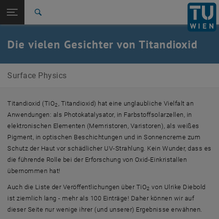
Studium
Seitennavigation öffnen
EN
TU Login
Forschung
Suche
International
Quicklinks
Die vielen Gesichter von Titandioxid
Quicklinks-Menü umschalten
Karriere
Zur 1. Menü Ebene
Surface Physics
Surface Physics
Zurück zur letzten Ebene:
Forschung
Zurück: Subseiten von Forschung auflisten
Titandioxid
Titandioxid (TiO
, Titandioxid) hat eine unglaubliche Vielfalt an
2
Anwendungen: als Photokatalysator, in Farbstoffsolarzellen, in
elektronischen Elementen (Memristoren, Varistoren), als weißes
Pigment, in optischen Beschichtungen und in Sonnencreme zum
Schutz der Haut vor schädlicher UV-Strahlung. Kein Wunder, dass es
die führende Rolle bei der Erforschung von Oxid-Einkristallen
übernommen hat!
Auch die Liste der Veröffentlichungen über TiO
von Ulrike Diebold
2
ist ziemlich lang - mehr als 100 Einträge! Daher können wir auf
dieser Seite nur wenige ihrer (und unserer) Ergebnisse erwähnen.