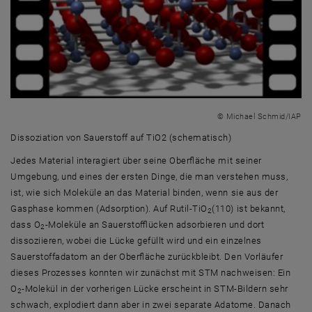
© Michael Schmid/IAP
Dissoziation von Sauerstoff auf TiO2 (schematisch)
Dissoziation von Sauerstoff auf TiO2 (schematisch)
Jedes Material interagiert über seine Oberfläche mit seiner
Umgebung, und eines der ersten Dinge, die man verstehen muss,
ist, wie sich Moleküle an das Material binden, wenn sie aus der
Gasphase kommen (Adsorption). Auf Rutil-TiO
(110) ist bekannt,
2
dass O
-Moleküle an Sauerstofflücken adsorbieren und dort
2
dissoziieren, wobei die Lücke gefüllt wird und ein einzelnes
Sauerstoffadatom an der Oberfläche zurückbleibt. Den Vorläufer
dieses Prozesses konnten wir zunächst mit STM nachweisen: Ein
O
-Molekül in der vorherigen Lücke erscheint in STM-Bildern sehr
2
schwach, explodiert dann aber in zwei separate Adatome. Danach