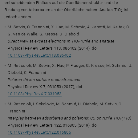
entscheidenden Einfluss auf die Oberflächenstruktur und die
Bindung von Adsorbaten an der Oberfläche haben. Anatas-TiO
ist
2
jedoch anders!
M. Setvin, C. Franchini, X. Hao, M. Schmid, A. Janotti, M. Kaltak, C.
G. Van de Walle, G. Kresse, U. Diebold
Direct view at excess electrons in TiO
rutile and anatase
2
Physical Review Letters
113
, 086402 (2014); doi:
10.1103/PhysRevLett.113.086402
M. Reticcioli, M. Setvin, X. Hao, P. Flauger, G. Kresse, M. Schmid, U.
Diebold, C. Franchini
Polaron-driven surface reconstructions
Physical Review X
7
, 031053 (2017); doi:
10.1103/PhysRevX.7.031053
M. Reticcioli, I. Sokolović, M. Schmid, U. Diebold, M. Setvin, C.
Franchini
Interplay between adsorbates and polarons: CO on rutile TiO
(110)
2
Physical Review Letters
122
, 016805 (2019); doi:
10.1103/PhysRevLett.122.016805