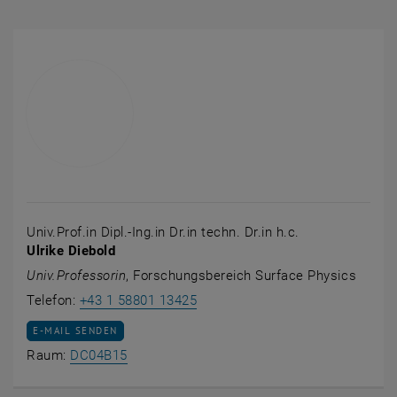
Univ.Prof.in Dipl.-Ing.in Dr.in techn. Dr.in h.c.
Ulrike Diebold
Univ.Professorin
, Forschungsbereich Surface Physics
Ulrike Diebold anrufen
Telefon:
+43 1 58801 13425
E-MAIL AN ULRIKE DIEBOLD SENDEN
E-MAIL SENDEN
Raum DC04B15 auf der Karte anzeigen , öff
Raum:
DC04B15