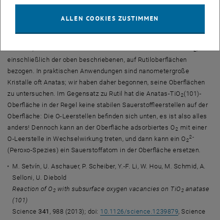
Anatas
ALLEN COOKIES ZUSTIMMEN
TiO
kommt in drei verschiedenen kristallinen Formen vor: Rutil,
2
Anatas und Brookit. Rutil ist die stabile Form für makroskopische
Kristalle, weshalb sich die meisten früheren Arbeiten über TiO
,
2
einschließlich der oben beschriebenen, auf Rutiloberflächen
bezogen. In praktischen Anwendungen sind nanometergroße
Kristalle oft Anatas; wir haben daher begonnen, seine Oberflächen
zu untersuchen. Im Gegensatz zu Rutil hat die Anatas-TiO
(101)-
2
Oberfläche in der Regel keine stabilen Sauerstoffleerstellen auf der
Oberfläche: Die O-Leerstellen befinden sich unten, es ist also alles
anders! Dennoch kann an der Oberfläche adsorbiertes O
mit einer
2
2-
O-Leerstelle in Wechselwirkung treten, und dann kann ein O
2
(Peroxo-Spezies) ein Sauerstoffatom in der Oberfläche ersetzen.
M. Setvín, U. Aschauer, P. Scheiber, Y.-F. Li, W. Hou, M. Schmid, A.
Selloni, U. Diebold
Reaction of O
with subsurface oxygen vacancies on TiO
anatase
2
2
(101)
Science
341
, 988 (2013); doi:
10.1126/science.1239879
, Science