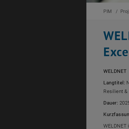
PIM
/
Pro
WELD
Exce
WELDNET
Langtitel:
N
Resilient 
Dauer:
2025
Kurzfassun
WELDNET ist