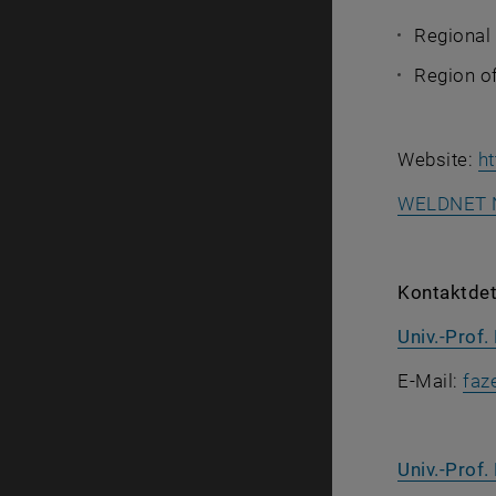
Regional
Region o
Website:
ht
WELDNET 
Kontaktdet
Univ.-Prof. 
E-Mail:
faz
Univ.-Prof