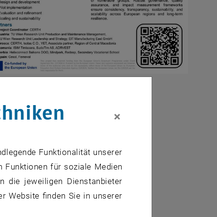
uen Fenster
chniken
×
) (Koordinator)
ndlegende Funktionalität unserer
nt (PIM)
m Funktionen für soziale Medien
 die jeweiligen Dienstanbieter
er Website finden Sie in unserer