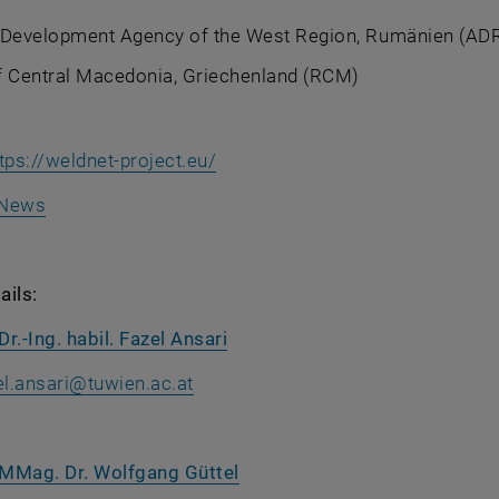
 Development Agency of the West Region, Rumänien (ADR
f Central Macedonia, Griechenland (RCM)
, öffnet eine externe URL in ei
tps://weldnet-project.eu/
News
ails:
Dr.-Ing. habil. Fazel Ansari
el.ansari
@
tuwien.ac.at
. MMag. Dr. Wolfgang Güttel