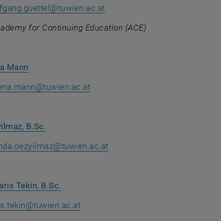
fgang.guettel
@
tuwien.ac.at
ademy for Continuing Education (ACE)
ra Mann
ena.mann
@
tuwien.ac.at
ilmaz, B.Sc.
nda.oezyilmaz
@
tuwien.ac.at
aris Tekin, B.Sc.
s.tekin
@
tuwien.ac.at