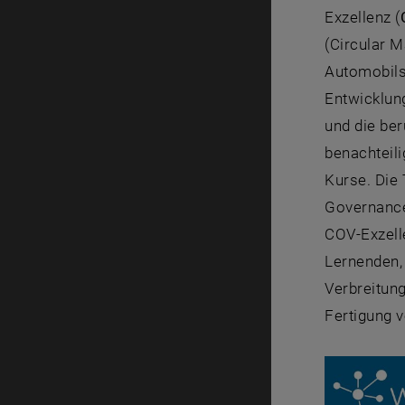
Exzellenz (
(Circular 
Automobilse
Entwicklun
und die ber
benachteil
Kurse. Die
Governance
COV-Exzelle
Lernenden,
Verbreitung
Fertigung v