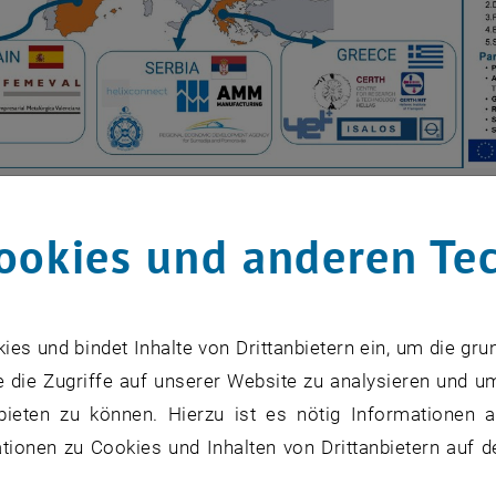
, öffnet eine externe URL in einem ne
 Projekts WELDNET
ookies und anderen Te
or Research and Technology Hellas, Griechenland (CERTH
e Universität Wien, Österreich
s und bindet Inhalte von Drittanbietern ein, um die gru
ungsbereich Produktions- und Instandhaltungsmanageme
 die Zugriffe auf unserer Website zu analysieren und u
bieten zu können. Hierzu ist es nötig Informationen an
ungsbereich Personal- & Unternehmensführung
ionen zu Cookies und Inhalten von Drittanbietern auf d
n Academy for Continuing Education (ACE)