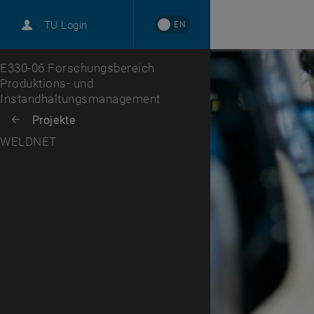
International
EN
TU Login
Karriere
Zur 1. Menü Ebene
E330-06 Forschungsbereich
Produktions- und
Instandhaltungsmanagement
Zurück zur letzten Ebene:
Projekte
Zurück: Subseiten von Projekte auflisten
WELDNET