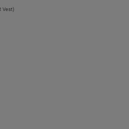
 Vest)
nem neuen Fenster