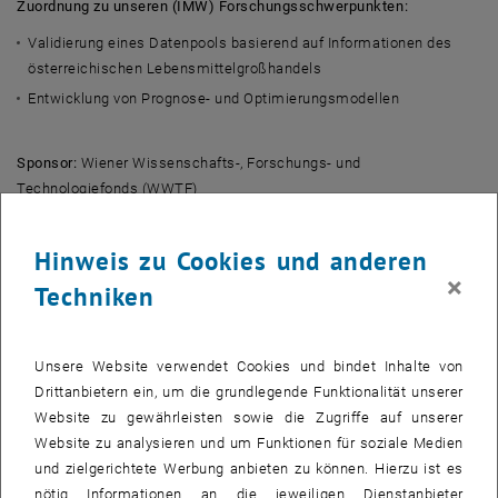
Zuordnung zu unseren (IMW) Forschungsschwerpunkten:
Validierung eines Datenpools basierend auf Informationen des
österreichischen Lebensmittelgroßhandels
Entwicklung von Prognose- und Optimierungsmodellen
Sponsor:
Wiener Wissenschafts-, Forschungs- und
Technologiefonds (WWTF)
Dauer:
01.04.2020 – 31.06.2020
Hinweis zu Cookies und anderen
×
Techniken
Kurzfassung:
Ziel des Projekts ist es, frühzeitig festzustellen, ob und inwieweit
Versorgungsengpässe bei Dienstleistungen von allgemeinem
Unsere Website verwendet Cookies und bindet Inhalte von
Interesse im Lebensmittelsektor aufgrund von Maßnahmen zur
Drittanbietern ein, um die grundlegende Funktionalität unserer
Bekämpfung des Coronavirus (z. B. Grenzschließungen) auftreten
Website zu gewährleisten sowie die Zugriffe auf unserer
können. Das Ergebnis ist ein validierter Datenpool, der auf
Website zu analysieren und um Funktionen für soziale Medien
Informationen des österreichischen Lebensmittelgroßhandels
und zielgerichtete Werbung anbieten zu können. Hierzu ist es
basiert. SPAR, HOFER, REWE und andere liefern relevante Daten zu
nötig Informationen an die jeweiligen Dienstanbieter