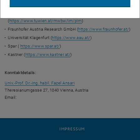
TU Wien, Forschungsbereich Produktions- und
Instandhaltungsmanagement
(
https://www.tuwien.at/mwbw/im/pim
)
Fraunhofer Austria Research GmbH (
https://www.fraunhofer.at/
)
Universität Klagenfurt (
https://www.aau.at/
)
Spar (
https://www.spar.at/
)
Kastner (
https://www.kastner.at/
)
Konntaktdetails:
Univ.-Prof. Dr.-Ing. habil. Fazel Ansari
Theresianumgasse 27, 1040 Vienna, Austria
Email:
IMPRESSUM