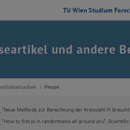
TU Wien
Studium
Fors
seartikel und andere B
entlichkeitsarbeit
/
Presse
, öffnet eine externe URL in einem neuen Fenster
:
“Neue Methode zur Berechnung der Kreiszahl Pi braucht
, öffnet eine externe URL in einem neuen Fenster
:
“How to find pi in randomness all around you”, Scientifi