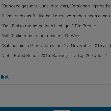
, öffnet eine externe URL in einem neuen Fenster
: "Dringend gesucht: Jung, motiviert, Versicherungsmathe
, öffnet eine externe URL in einem neuen Fenster
: "Lässt sich das Risiko bei Lebensversicherungen genau
, öffnet eine externe URL in einem neuen Fenster
: "Das Risiko mathematisch besiegen", Die Presse
, öffnet eine externe URL in einem neuen Fenster
: "Mit Risiko muss man rechnen", TU Wien
, öffnet eine externe URL in einem neuen Fenster
: "Sub auspiciis Promotionen am 17. November 2015 an d
 "
Jobs Rated Report 2015: Ranking The Top 200 Jobs: 1.
tikel