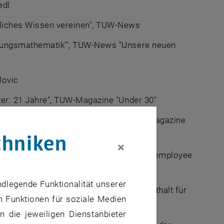
edl
tliches Wissen vereinen", TUW-News
cherungsmathematik'", TUW-News "Unsere neuen
lovic
ter: 21 Jahre", TUW-Magazine "
Under 30
"
rbeiten] - CTO, Alter 26 Jahre", TUW-Magazine
chniken
×
y: 15 months research stay for TU Wien employee
ndlegende Funktionalität unserer
 studieren: 15 Monate Forschungsaufenthalt für
m Funktionen für soziale Medien
 die jeweiligen Dienstanbieter