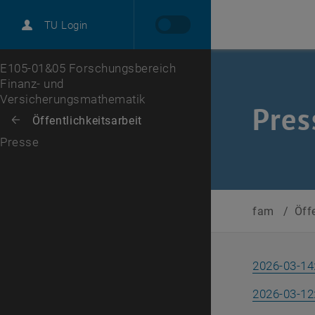
International
TU Login
Karriere
Zur 1. Menü Ebene
E105-01&05 Forschungsbereich
Finanz- und
Versicherungsmathematik
Pres
Zurück zur letzten Ebene:
Öffentlichkeitsarbeit
Zurück: Subseiten von Öffentlichkeitsarbeit auflisten
Presse
fam
/
Öff
2026-03-14
2026-03-12