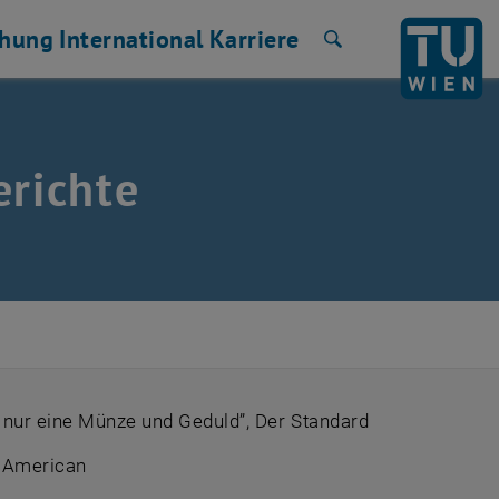
chung
International
Karriere
Suche
erichte
 nur eine Münze und Geduld”, Der Standard
c American