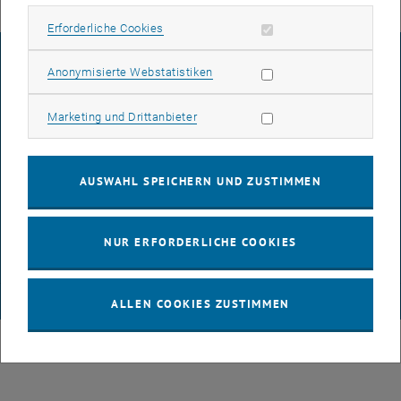
Erforderliche Cookies zulassen
Erforderliche Cookies
IMPRESSUM
Statistik Cookies zulassen
Anonymisierte Webstatistiken
Marketing Cookies zulassen
Marketing und Drittanbieter
BARRIEREFREIHEITSERKLÄRUNG
AUSWAHL SPEICHERN UND ZUSTIMMEN
DATENSCHUTZERKLÄRUNG (PDF)
NUR ERFORDERLICHE COOKIES
COOKIEEINSTELLUNGEN
© TU Wien
# 108122
ALLEN COOKIES ZUSTIMMEN