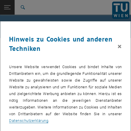
Studium
Seitennavigation öffnen
EN
TU Login
Forschung
Suche
International
Quicklinks
Roman Parzer
Quicklinks-Menü umschalten
Karriere
Hinweis zu Cookies und anderen
Zur 1. Menü Ebene
E105-06-Forschungsbereich Computational Statistics
×
CSTAT
Techniken
Zurück zur letzten Ebene:
Publikationen
Zurück: Subseiten von Publikationen auflisten
Parzer Roman
Publikationen
Unsere Website verwendet Cookies und bindet Inhalte von
Drittanbietern ein, um die grundlegende Funktionalität unserer
Website zu gewährleisten sowie die Zugriffe auf unserer
Website zu analysieren und um Funktionen für soziale Medien
2025
und zielgerichtete Werbung anbieten zu können. Hierzu ist es
nötig Informationen an die jeweiligen Dienstanbieter
2024
weiterzugeben. Weitere Informationen zu Cookies und Inhalten
von Drittanbietern auf der Website finden Sie in unserer
2023
Datenschutzerklärung
.